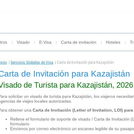
tros
Visado
E-Visa
Carta de invitación
Hoteles
Tr
nicio
|
Servicios Globales de Visa
|
Carta de Invitación para Kazajistán
Carta de Invitación para Kazajistán
Visado de Turista para Kazajistán, 2026
Para solicitar un visado de turista para Kazajistán, los viajeros necesita
agencias de viajes locales autorizadas.
Para obtener una
Carta de Invitación (Letter of Invitation, LOI) par
Rellene el formulario de soporte de visado / Carta de Invitación 
formulario
Envíenos por correo electrónico un escaneo legible de su pasapo