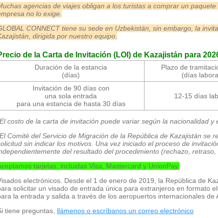
Muchas agencias de viajes obligan a los turistas a comprar un paquete de
empresa no lo exige.
GLOBAL CONNECT tiene su sede en Uzbekistán, sin embargo, la invita
Kazajistán, dirigida por nuestro equipo.
Precio de la Carta de Invitación (LOI) de Kazajistán para 202
Duración de la estancia
Plazo de tramitaci
(días)
(días labor
Invitación de 90 días con
una sola entrada
12-15 días la
para una estancia de hasta 30 días
El costo de la carta de invitación puede variar según la nacionalidad y 
El Comité del Servicio de Migración de la República de Kazajistán se r
olicitud sin indicar los motivos.
Una vez iniciado el proceso de invitaci
independientemente del resultado del procedimiento (rechazo, retraso, 
Aceptamos tarjetas, incluidas Visa, Mastercard y UnionPay.
Visados electrónicos. Desde el 1 de enero de 2019, la República de Kaz
para solicitar un visado de entrada única para extranjeros en formato e
para la entrada y salida a través de los aeropuertos internacionales de 
Si tiene preguntas,
llámenos o escríbanos un correo electrónico