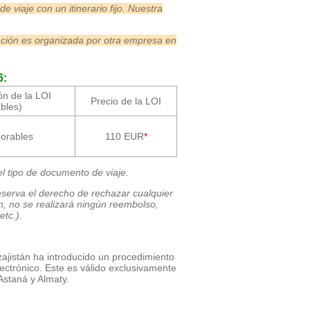
 viaje con un itinerario fijo. Nuestra
ción es organizada por otra empresa en
6:
ón de la LOI
Precio de la LOI
ables)
borables
110 EUR
*
el tipo de documento de viaje.
eserva el derecho de rechazar cualquier
ón, no se realizará ningún reembolso,
etc.).
ajistán ha introducido un procedimiento
lectrónico. Este es válido exclusivamente
Astaná y Almaty.