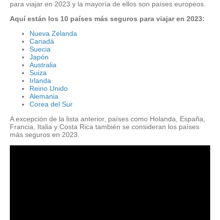
para viajar en 2023 y la mayoría de ellos son países europeos.
Aquí están los 10 países más seguros para viajar en 2023:
Nueva Zelanda
Canadá
Suecia
Japón
Australia
Suiza
Irlanda
Reino Unido
Alemania
Corea del Sur
A excepción de la lista anterior, países como Holanda, España,
Francia, Italia y Costa Rica también se consideran los países
más seguros en 2023.