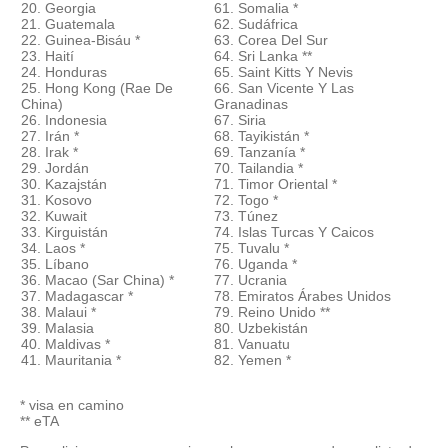
20. Georgia
61. Somalia *
21. Guatemala
62. Sudáfrica
22. Guinea-Bisáu *
63. Corea Del Sur
23. Haití
64. Sri Lanka **
24. Honduras
65. Saint Kitts Y Nevis
25. Hong Kong (Rae De
66. San Vicente Y Las
China)
Granadinas
26. Indonesia
67. Siria
27. Irán *
68. Tayikistán *
28. Irak *
69. Tanzanía *
29. Jordán
70. Tailandia *
30. Kazajstán
71. Timor Oriental *
31. Kosovo
72. Togo *
32. Kuwait
73. Túnez
33. Kirguistán
74. Islas Turcas Y Caicos
34. Laos *
75. Tuvalu *
35. Líbano
76. Uganda *
36. Macao (Sar China) *
77. Ucrania
37. Madagascar *
78. Emiratos Árabes Unidos
38. Malaui *
79. Reino Unido **
39. Malasia
80. Uzbekistán
40. Maldivas *
81. Vanuatu
41. Mauritania *
82. Yemen *
* visa en camino
** eTA