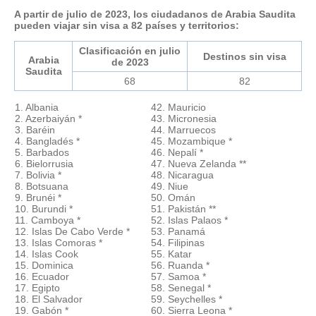
A partir de julio de 2023, los ciudadanos de Arabia Saudita
pueden viajar sin visa a 82 países y territorios:
Clasificación en julio
Destinos sin visa
Arabia
de 2023
Saudita
68
82
1. Albania
42. Mauricio
2. Azerbaiyán *
43. Micronesia
3. Baréin
44. Marruecos
4. Bangladés *
45. Mozambique *
5. Barbados
46. Nepalí *
6. Bielorrusia
47. Nueva Zelanda **
7. Bolivia *
48. Nicaragua
8. Botsuana
49. Niue
9. Brunéi *
50. Omán
10. Burundi *
51. Pakistán **
11. Camboya *
52. Islas Palaos *
12. Islas De Cabo Verde *
53. Panamá
13. Islas Comoras *
54. Filipinas
14. Islas Cook
55. Katar
15. Dominica
56. Ruanda *
16. Ecuador
57. Samoa *
17. Egipto
58. Senegal *
18. El Salvador
59. Seychelles *
19. Gabón *
60. Sierra Leona *