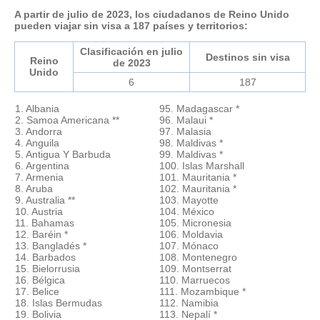
A partir de julio de 2023, los ciudadanos de Reino Unido
pueden viajar sin visa a 187 países y territorios:
Clasificación en julio
Destinos sin visa
Reino
de 2023
Unido
6
187
1. Albania
95. Madagascar *
2. Samoa Americana **
96. Malaui *
3. Andorra
97. Malasia
4. Anguila
98. Maldivas *
5. Antigua Y Barbuda
99. Maldivas *
6. Argentina
100. Islas Marshall
7. Armenia
101. Mauritania *
8. Aruba
102. Mauritania *
9. Australia **
103. Mayotte
10. Austria
104. México
11. Bahamas
105. Micronesia
12. Baréin *
106. Moldavia
13. Bangladés *
107. Mónaco
14. Barbados
108. Montenegro
15. Bielorrusia
109. Montserrat
16. Bélgica
110. Marruecos
17. Belice
111. Mozambique *
18. Islas Bermudas
112. Namibia
19. Bolivia
113. Nepalí *