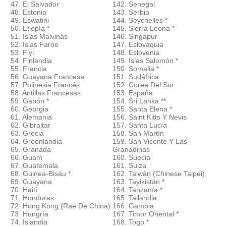
47. El Salvador
142. Senegal
48. Estonia
143. Serbia
49. Eswatini
144. Seychelles *
50. Etiopía *
145. Sierra Leona *
51. Islas Malvinas
146. Singapur
52. Islas Faroe
147. Eslovaquia
53. Fiyi
148. Eslovenia
54. Finlandia
149. Islas Salomón *
55. Francia
150. Somalia *
56. Guayana Francesa
151. Sudáfrica
57. Polinesia Francés
152. Corea Del Sur
58. Antillas Francesas
153. España
59. Gabón *
154. Sri Lanka **
60. Georgia
155. Santa Elena *
61. Alemania
156. Saint Kitts Y Nevis
62. Gibraltar
157. Santa Lucía
63. Grecia
158. San Martín
64. Groenlandia
159. San Vicente Y Las
65. Granada
Granadinas
66. Guam
160. Suecia
67. Guatemala
161. Suiza
68. Guinea-Bisáu *
162. Taiwán (Chinese Taipei)
69. Guayana
163. Tayikistán *
70. Haití
164. Tanzanía *
71. Honduras
165. Tailandia
72. Hong Kong (Rae De China)
166. Gambia
73. Hungría
167. Timor Oriental *
74. Islandia
168. Togo *