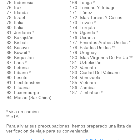
75. Indonesia
169. Tonga *
76. Irak
170. Trinidad Y Tobago
77. Irlanda
171. Túnez
78. Israel
172. Islas Turcas Y Caicos
79. Italia
173. Tuvalu *
80. Italia
174. Turquía
81. Jordania *
175. Uganda *
82. Kazajstán
176. Ucrania
83. Kiribati
177. Emiratos Árabes Unidos *
84. Kosovo
178. Estados Unidos **
85. Kuwait *
179. Uruguay
86. Kirguistán
180. Islas Vírgenes De Ee.Uu **
87. Laos *
181. Uzbekistán
88. Letonia
182. Vanuatu
89. Líbano *
183. Ciudad Del Vaticano
90. Lesoto
184. Venezuela
91. Liechtenstein
185. Vietnam
92. Lituania
186. Zambia
93. Luxemburgo
187. Zimbabue *
94. Macao (Sar China)
* visa en camino
** eTA
Para aliviar sus preocupaciones, hemos preparado una lista de
verificación de viaje para su conveniencia: