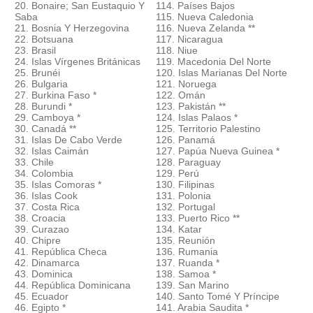
20. Bonaire; San Eustaquio Y
114. Países Bajos
Saba
115. Nueva Caledonia
21. Bosnia Y Herzegovina
116. Nueva Zelanda **
22. Botsuana
117. Nicaragua
23. Brasil
118. Niue
24. Islas Vírgenes Británicas
119. Macedonia Del Norte
25. Brunéi
120. Islas Marianas Del Norte
26. Bulgaria
121. Noruega
27. Burkina Faso *
122. Omán
28. Burundi *
123. Pakistán **
29. Camboya *
124. Islas Palaos *
30. Canadá **
125. Territorio Palestino
31. Islas De Cabo Verde
126. Panamá
32. Islas Caimán
127. Papúa Nueva Guinea *
33. Chile
128. Paraguay
34. Colombia
129. Perú
35. Islas Comoras *
130. Filipinas
36. Islas Cook
131. Polonia
37. Costa Rica
132. Portugal
38. Croacia
133. Puerto Rico **
39. Curazao
134. Katar
40. Chipre
135. Reunión
41. República Checa
136. Rumania
42. Dinamarca
137. Ruanda *
43. Dominica
138. Samoa *
44. República Dominicana
139. San Marino
45. Ecuador
140. Santo Tomé Y Príncipe
46. Egipto *
141. Arabia Saudita *