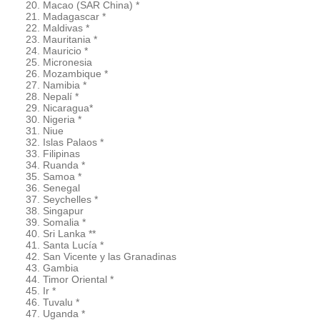
Macao (SAR China) *
Madagascar *
Maldivas *
Mauritania *
Mauricio *
Micronesia
Mozambique *
Namibia *
Nepalí *
Nicaragua*
Nigeria *
Niue
Islas Palaos *
Filipinas
Ruanda *
Samoa *
Senegal
Seychelles *
Singapur
Somalia *
Sri Lanka **
Santa Lucía *
San Vicente y las Granadinas
Gambia
Timor Oriental *
Ir *
Tuvalu *
Uganda *