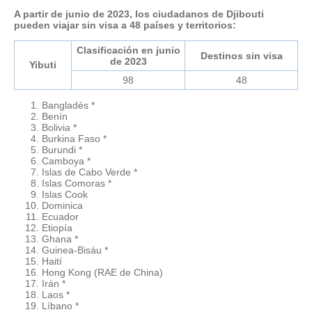
A partir de junio de 2023, los ciudadanos de Djibouti
pueden viajar sin visa a 48 países y territorios:
Clasificación en junio
Destinos sin visa
de 2023
Yibuti
98
48
Bangladés *
Benín
Bolivia *
Burkina Faso *
Burundi *
Camboya *
Islas de Cabo Verde *
Islas Comoras *
Islas Cook
Dominica
Ecuador
Etiopía
Ghana *
Guinea-Bisáu *
Haití
Hong Kong (RAE de China)
Irán *
Laos *
Líbano *