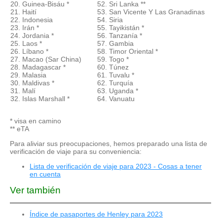
20. Guinea-Bisáu *
52. Sri Lanka **
21. Haití
53. San Vicente Y Las Granadinas
22. Indonesia
54. Siria
23. Irán *
55. Tayikistán *
24. Jordania *
56. Tanzanía *
25. Laos *
57. Gambia
26. Líbano *
58. Timor Oriental *
27. Macao (Sar China)
59. Togo *
28. Madagascar *
60. Túnez
29. Malasia
61. Tuvalu *
30. Maldivas *
62. Turquía
31. Malí
63. Uganda *
32. Islas Marshall *
64. Vanuatu
* visa en camino
** eTA
Para aliviar sus preocupaciones, hemos preparado una lista de
verificación de viaje para su conveniencia:
Lista de verificación de viaje para 2023 - Cosas a tener
en cuenta
Ver también
Índice de pasaportes de Henley para 2023