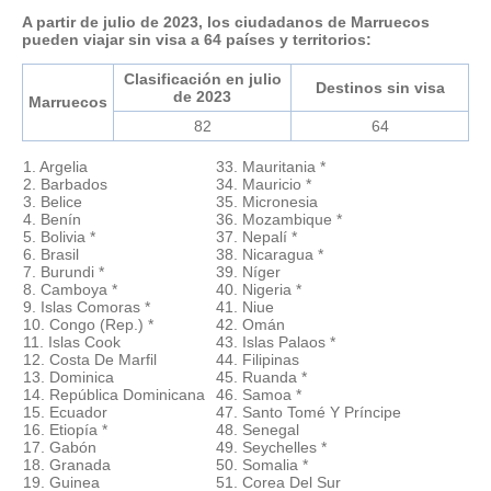
A partir de julio de 2023, los ciudadanos de Marruecos
pueden viajar sin visa a 64 países y territorios:
Clasificación en julio
Destinos sin visa
de 2023
Marruecos
82
64
1. Argelia
33. Mauritania *
2. Barbados
34. Mauricio *
3. Belice
35. Micronesia
4. Benín
36. Mozambique *
5. Bolivia *
37. Nepalí *
6. Brasil
38. Nicaragua *
7. Burundi *
39. Níger
8. Camboya *
40. Nigeria *
9. Islas Comoras *
41. Niue
10. Congo (Rep.) *
42. Omán
11. Islas Cook
43. Islas Palaos *
12. Costa De Marfil
44. Filipinas
13. Dominica
45. Ruanda *
14. República Dominicana
46. Samoa *
15. Ecuador
47. Santo Tomé Y Príncipe
16. Etiopía *
48. Senegal
17. Gabón
49. Seychelles *
18. Granada
50. Somalia *
19. Guinea
51. Corea Del Sur