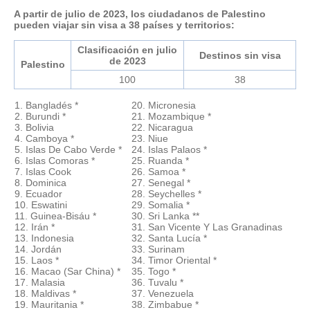
A partir de julio de 2023, los ciudadanos de Palestino
pueden viajar sin visa a 38 países y territorios:
Clasificación en julio
Destinos sin visa
de 2023
Palestino
100
38
1. Bangladés *
20. Micronesia
2. Burundi *
21. Mozambique *
3. Bolivia
22. Nicaragua
4. Camboya *
23. Niue
5. Islas De Cabo Verde *
24. Islas Palaos *
6. Islas Comoras *
25. Ruanda *
7. Islas Cook
26. Samoa *
8. Dominica
27. Senegal *
9. Ecuador
28. Seychelles *
10. Eswatini
29. Somalia *
11. Guinea-Bisáu *
30. Sri Lanka **
12. Irán *
31. San Vicente Y Las Granadinas
13. Indonesia
32. Santa Lucía *
14. Jordán
33. Surinam
15. Laos *
34. Timor Oriental *
16. Macao (Sar China) *
35. Togo *
17. Malasia
36. Tuvalu *
18. Maldivas *
37. Venezuela
19. Mauritania *
38. Zimbabue *