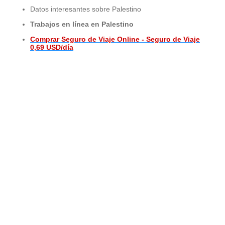
Datos interesantes sobre Palestino
Trabajos en línea en Palestino
Comprar Seguro de Viaje Online - Seguro de Viaje
0,69 USD/día
© 2015 - 2026 ООО "GLOBAL CONNECT"
Powered by