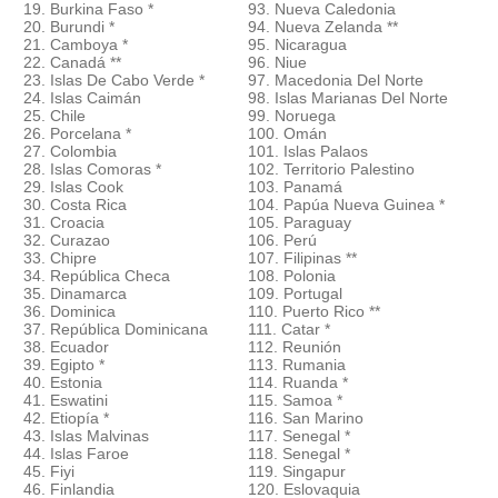
19. Burkina Faso *
93. Nueva Caledonia
20. Burundi *
94. Nueva Zelanda **
21. Camboya *
95. Nicaragua
22. Canadá **
96. Niue
23. Islas De Cabo Verde *
97. Macedonia Del Norte
24. Islas Caimán
98. Islas Marianas Del Norte
25. Chile
99. Noruega
26. Porcelana *
100. Omán
27. Colombia
101. Islas Palaos
28. Islas Comoras *
102. Territorio Palestino
29. Islas Cook
103. Panamá
30. Costa Rica
104. Papúa Nueva Guinea *
31. Croacia
105. Paraguay
32. Curazao
106. Perú
33. Chipre
107. Filipinas **
34. República Checa
108. Polonia
35. Dinamarca
109. Portugal
36. Dominica
110. Puerto Rico **
37. República Dominicana
111. Catar *
38. Ecuador
112. Reunión
39. Egipto *
113. Rumania
40. Estonia
114. Ruanda *
41. Eswatini
115. Samoa *
42. Etiopía *
116. San Marino
43. Islas Malvinas
117. Senegal *
44. Islas Faroe
118. Senegal *
45. Fiyi
119. Singapur
46. Finlandia
120. Eslovaquia