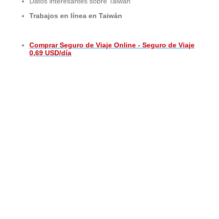
Datos interesantes sobre Taiwán
Trabajos en línea en Taiwán
Comprar Seguro de Viaje Online - Seguro de Viaje
0,69 USD/día
© 2015 - 2026 ООО "GLOBAL CONNECT"
Powered by