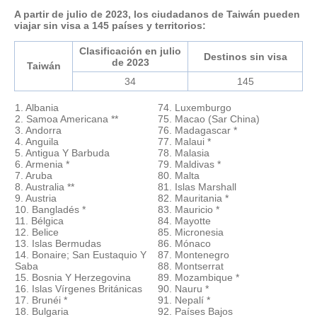
A partir de julio de 2023, los ciudadanos de Taiwán pueden
viajar sin visa a 145 países y territorios:
Clasificación en julio
Destinos sin visa
de 2023
Taiwán
34
145
1. Albania
74. Luxemburgo
2. Samoa Americana **
75. Macao (Sar China)
3. Andorra
76. Madagascar *
4. Anguila
77. Malaui *
5. Antigua Y Barbuda
78. Malasia
6. Armenia *
79. Maldivas *
7. Aruba
80. Malta
8. Australia **
81. Islas Marshall
9. Austria
82. Mauritania *
10. Bangladés *
83. Mauricio *
11. Bélgica
84. Mayotte
12. Belice
85. Micronesia
13. Islas Bermudas
86. Mónaco
14. Bonaire; San Eustaquio Y
87. Montenegro
Saba
88. Montserrat
15. Bosnia Y Herzegovina
89. Mozambique *
16. Islas Vírgenes Británicas
90. Nauru *
17. Brunéi *
91. Nepalí *
18. Bulgaria
92. Países Bajos