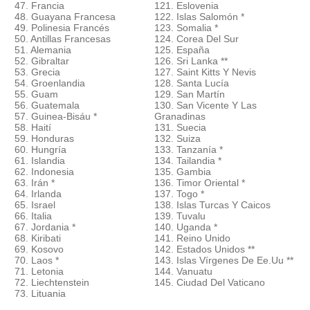
47. Francia
121. Eslovenia
48. Guayana Francesa
122. Islas Salomón *
49. Polinesia Francés
123. Somalia *
50. Antillas Francesas
124. Corea Del Sur
51. Alemania
125. España
52. Gibraltar
126. Sri Lanka **
53. Grecia
127. Saint Kitts Y Nevis
54. Groenlandia
128. Santa Lucía
55. Guam
129. San Martín
56. Guatemala
130. San Vicente Y Las
57. Guinea-Bisáu *
Granadinas
58. Haití
131. Suecia
59. Honduras
132. Suiza
60. Hungría
133. Tanzanía *
61. Islandia
134. Tailandia *
62. Indonesia
135. Gambia
63. Irán *
136. Timor Oriental *
64. Irlanda
137. Togo *
65. Israel
138. Islas Turcas Y Caicos
66. Italia
139. Tuvalu
67. Jordania *
140. Uganda *
68. Kiribati
141. Reino Unido
69. Kosovo
142. Estados Unidos **
70. Laos *
143. Islas Vírgenes De Ee.Uu **
71. Letonia
144. Vanuatu
72. Liechtenstein
145. Ciudad Del Vaticano
73. Lituania