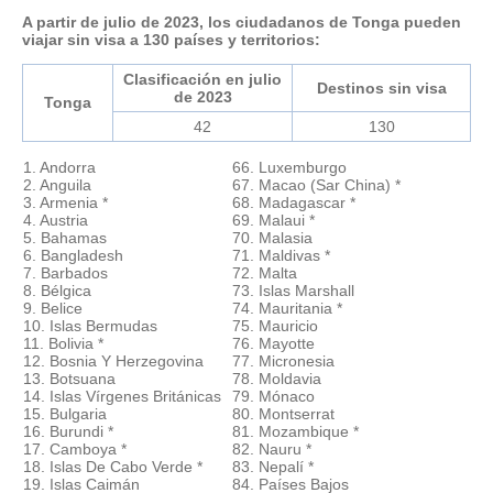
A partir de julio de 2023, los ciudadanos de Tonga pueden
viajar sin visa a 130 países y territorios:
Clasificación en julio
Destinos sin visa
de 2023
Tonga
42
130
1. Andorra
66. Luxemburgo
2. Anguila
67. Macao (Sar China) *
3. Armenia *
68. Madagascar *
4. Austria
69. Malaui *
5. Bahamas
70. Malasia
6. Bangladesh
71. Maldivas *
7. Barbados
72. Malta
8. Bélgica
73. Islas Marshall
9. Belice
74. Mauritania *
10. Islas Bermudas
75. Mauricio
11. Bolivia *
76. Mayotte
12. Bosnia Y Herzegovina
77. Micronesia
13. Botsuana
78. Moldavia
14. Islas Vírgenes Británicas
79. Mónaco
15. Bulgaria
80. Montserrat
16. Burundi *
81. Mozambique *
17. Camboya *
82. Nauru *
18. Islas De Cabo Verde *
83. Nepalí *
19. Islas Caimán
84. Países Bajos