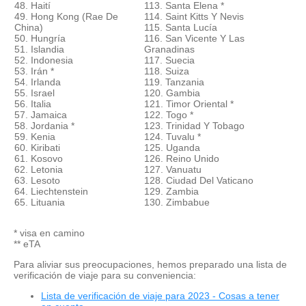
48. Haití
113. Santa Elena *
49. Hong Kong (Rae De
114. Saint Kitts Y Nevis
China)
115. Santa Lucía
50. Hungría
116. San Vicente Y Las
51. Islandia
Granadinas
52. Indonesia
117. Suecia
53. Irán *
118. Suiza
54. Irlanda
119. Tanzania
55. Israel
120. Gambia
56. Italia
121. Timor Oriental *
57. Jamaica
122. Togo *
58. Jordania *
123. Trinidad Y Tobago
59. Kenia
124. Tuvalu *
60. Kiribati
125. Uganda
61. Kosovo
126. Reino Unido
62. Letonia
127. Vanuatu
63. Lesoto
128. Ciudad Del Vaticano
64. Liechtenstein
129. Zambia
65. Lituania
130. Zimbabue
* visa en camino
** eTA
Para aliviar sus preocupaciones, hemos preparado una lista de
verificación de viaje para su conveniencia:
Lista de verificación de viaje para 2023 - Cosas a tener