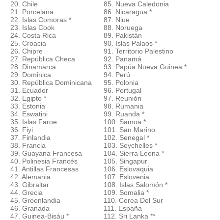
20. Chile
85. Nueva Caledonia
21. Porcelana
86. Nicaragua *
22. Islas Comoras *
87. Niue
23. Islas Cook
88. Noruega
24. Costa Rica
89. Pakistán
25. Croacia
90. Islas Palaos *
26. Chipre
91. Territorio Palestino
27. República Checa
92. Panamá
28. Dinamarca
93. Papúa Nueva Guinea *
29. Dominica
94. Perú
30. República Dominicana
95. Polonia
31. Ecuador
96. Portugal
32. Egipto *
97. Reunión
33. Estonia
98. Rumania
34. Eswatini
99. Ruanda *
35. Islas Faroe
100. Samoa *
36. Fiyi
101. San Marino
37. Finlandia
102. Senegal *
38. Francia
103. Seychelles *
39. Guayana Francesa
104. Sierra Leona *
40. Polinesia Francés
105. Singapur
41. Antillas Francesas
106. Eslovaquia
42. Alemania
107. Eslovenia
43. Gibraltar
108. Islas Salomón *
44. Grecia
109. Somalia *
45. Groenlandia
110. Corea Del Sur
46. Granada
111. España
47. Guinea-Bisáu *
112. Sri Lanka **