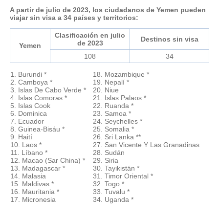
A partir de julio de 2023, los ciudadanos de Yemen pueden
viajar sin visa a 34 países y territorios:
Clasificación en julio
Destinos sin visa
de 2023
Yemen
108
34
1. Burundi *
18. Mozambique *
2. Camboya *
19. Nepalí *
3. Islas De Cabo Verde *
20. Niue
4. Islas Comoras *
21. Islas Palaos *
5. Islas Cook
22. Ruanda *
6. Dominica
23. Samoa *
7. Ecuador
24. Seychelles *
8. Guinea-Bisáu *
25. Somalia *
9. Haití
26. Sri Lanka **
10. Laos *
27. San Vicente Y Las Granadinas
11. Líbano *
28. Sudán
12. Macao (Sar China) *
29. Siria
13. Madagascar *
30. Tayikistán *
14. Malasia
31. Timor Oriental *
15. Maldivas *
32. Togo *
16. Mauritania *
33. Tuvalu *
17. Micronesia
34. Uganda *