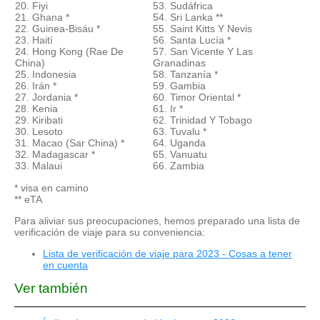
20. Fiyi
53. Sudáfrica
21. Ghana *
54. Sri Lanka **
22. Guinea-Bisáu *
55. Saint Kitts Y Nevis
23. Haití
56. Santa Lucía *
24. Hong Kong (Rae De
57. San Vicente Y Las
China)
Granadinas
25. Indonesia
58. Tanzanía *
26. Irán *
59. Gambia
27. Jordania *
60. Timor Oriental *
28. Kenia
61. Ir *
29. Kiribati
62. Trinidad Y Tobago
30. Lesoto
63. Tuvalu *
31. Macao (Sar China) *
64. Uganda
32. Madagascar *
65. Vanuatu
33. Malaui
66. Zambia
* visa en camino
** eTA
Para aliviar sus preocupaciones, hemos preparado una lista de
verificación de viaje para su conveniencia:
Lista de verificación de viaje para 2023 - Cosas a tener
en cuenta
Ver también