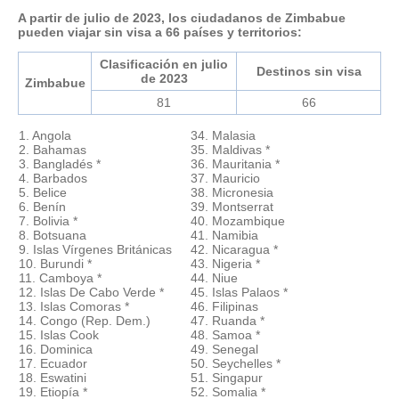
A partir de julio de 2023, los ciudadanos de Zimbabue
pueden viajar sin visa a 66 países y territorios:
Clasificación en julio
Destinos sin visa
de 2023
Zimbabue
81
66
1. Angola
34. Malasia
2. Bahamas
35. Maldivas *
3. Bangladés *
36. Mauritania *
4. Barbados
37. Mauricio
5. Belice
38. Micronesia
6. Benín
39. Montserrat
7. Bolivia *
40. Mozambique
8. Botsuana
41. Namibia
9. Islas Vírgenes Británicas
42. Nicaragua *
10. Burundi *
43. Nigeria *
11. Camboya *
44. Niue
12. Islas De Cabo Verde *
45. Islas Palaos *
13. Islas Comoras *
46. Filipinas
14. Congo (Rep. Dem.)
47. Ruanda *
15. Islas Cook
48. Samoa *
16. Dominica
49. Senegal
17. Ecuador
50. Seychelles *
18. Eswatini
51. Singapur
19. Etiopía *
52. Somalia *