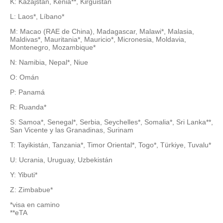
K: Kazajstán, Kenia**, Kirguistán
L: Laos*, Líbano*
M: Macao (RAE de China), Madagascar, Malawi*, Malasia,
Maldivas*, Mauritania*, Mauricio*, Micronesia, Moldavia,
Montenegro, Mozambique*
N: Namibia, Nepal*, Niue
O: Omán
P: Panamá
R: Ruanda*
S: Samoa*, Senegal*, Serbia, Seychelles*, Somalia*, Sri Lanka**,
San Vicente y las Granadinas, Surinam
T: Tayikistán, Tanzania*, Timor Oriental*, Togo*, Türkiye, Tuvalu*
U: Ucrania, Uruguay, Uzbekistán
Y: Yibuti*
Z: Zimbabue*
*visa en camino
**eTA