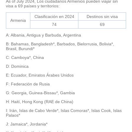
As of July 2024, Los ciudadanos Armenios pueden viajar sin
visa a 69 países y territorios:
Clasificación en 2024
Destinos sin visa
Armenia
74
69
A: Albania, Antigua y Barbuda, Argentina
B: Bahamas, Bangladesh*, Barbados, Bielorrusia, Bolivia*,
Brasil, Burundi*
C: Camboya*, China
D: Dominica
E: Ecuador, Emiratos Árabes Unidos
F: Federación de Rusia
G: Georgia, Guinea-Bissau*, Gambia
H: Haití, Hong Kong (RAE de China)
I: Irán, Islas de Cabo Verde*, Islas Comoras*, Islas Cook, Islas
Palaos*
J: Jamaica*, Jordania*