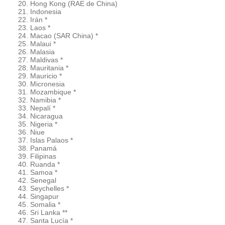
Hong Kong (RAE de China)
Indonesia
Irán *
Laos *
Macao (SAR China) *
Malaui *
Malasia
Maldivas *
Mauritania *
Mauricio *
Micronesia
Mozambique *
Namibia *
Nepalí *
Nicaragua
Nigeria *
Niue
Islas Palaos *
Panamá
Filipinas
Ruanda *
Samoa *
Senegal
Seychelles *
Singapur
Somalia *
Sri Lanka **
Santa Lucía *