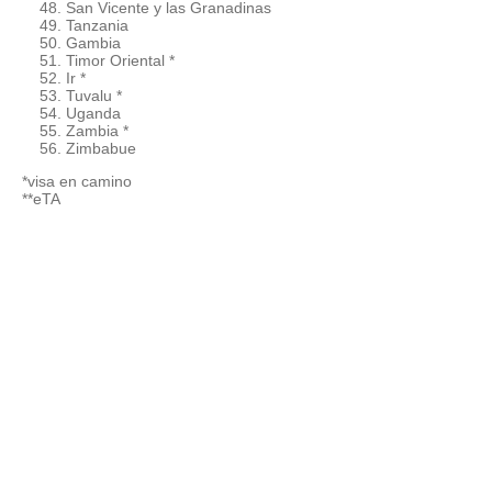
San Vicente y las Granadinas
Tanzania
Gambia
Timor Oriental *
Ir *
Tuvalu *
Uganda
Zambia *
Zimbabue
*visa en camino
**eTA
© 2015 - 2026 ООО "GLOBAL CONNECT"