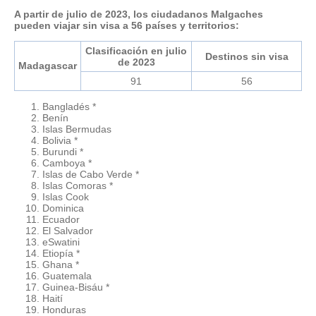
A partir de julio de 2023, los ciudadanos Malgaches
pueden viajar sin visa a 56 países y territorios:
Clasificación en julio
Destinos sin visa
de 2023
Madagascar
91
56
Bangladés *
Benín
Islas Bermudas
Bolivia *
Burundi *
Camboya *
Islas de Cabo Verde *
Islas Comoras *
Islas Cook
Dominica
Ecuador
El Salvador
eSwatini
Etiopía *
Ghana *
Guatemala
Guinea-Bisáu *
Haití
Honduras