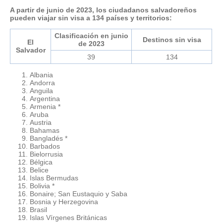
A partir de junio de 2023, los ciudadanos salvadoreños
pueden viajar sin visa a 134 países y territorios:
Clasificación en junio
Destinos sin visa
El
de 2023
Salvador
39
134
Albania
Andorra
Anguila
Argentina
Armenia *
Aruba
Austria
Bahamas
Bangladés *
Barbados
Bielorrusia
Bélgica
Belice
Islas Bermudas
Bolivia *
Bonaire; San Eustaquio y Saba
Bosnia y Herzegovina
Brasil
Islas Vírgenes Británicas