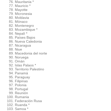
Mauritania *
Mauricio *
Mayotte
Micronesia
Moldavia
Mónaco
Montenegro
Mozambique *
Nepalí *
Países Bajos
Nueva Caledonia
Nicaragua
Niue
Macedonia del norte
Noruega
Omán
Islas Palaos *
Territorio Palestino
Panamá
Paraguay
Filipinas
Polonia
Portugal
Reunión
Rumania
Federación Rusa
Ruanda *
Samoa *