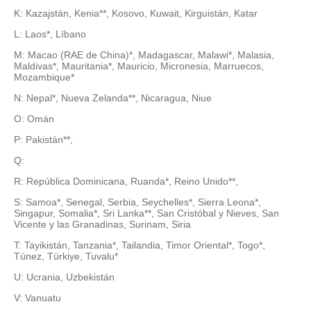
K: Kazajstán, Kenia**, Kosovo, Kuwait, Kirguistán, Katar
L: Laos*, Líbano
M: Macao (RAE de China)*, Madagascar, Malawi*, Malasia,
Maldivas*, Mauritania*, Mauricio, Micronesia, Marruecos,
Mozambique*
N: Nepal*, Nueva Zelanda**, Nicaragua, Niue
O: Omán
P: Pakistán**,
Q:
R: República Dominicana, Ruanda*, Reino Unido**,
S: Samoa*, Senegal, Serbia, Seychelles*, Sierra Leona*,
Singapur, Somalia*, Sri Lanka**, San Cristóbal y Nieves, San
Vicente y las Granadinas, Surinam, Siria
T: Tayikistán, Tanzania*, Tailandia, Timor Oriental*, Togo*,
Túnez, Türkiye, Tuvalu*
U: Ucrania, Uzbekistán
V: Vanuatu