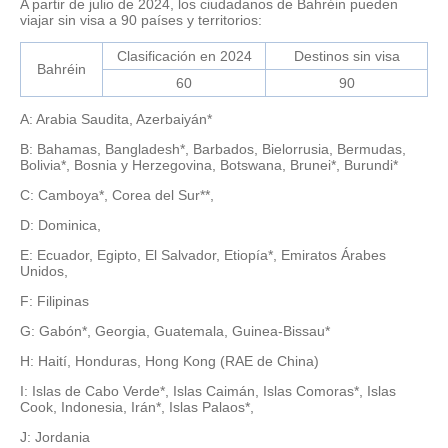
A partir de julio de 2024, los ciudadanos de Bahréin pueden
viajar sin visa a 90 países y territorios:
Clasificación en 2024
Destinos sin visa
Bahréin
60
90
A: Arabia Saudita, Azerbaiyán*
B: Bahamas, Bangladesh*, Barbados, Bielorrusia, Bermudas,
Bolivia*, Bosnia y Herzegovina, Botswana, Brunei*, Burundi*
C: Camboya*, Corea del Sur**,
D: Dominica,
E: Ecuador, Egipto, El Salvador, Etiopía*, Emiratos Árabes
Unidos,
F: Filipinas
G: Gabón*, Georgia, Guatemala, Guinea-Bissau*
H: Haití, Honduras, Hong Kong (RAE de China)
I: Islas de Cabo Verde*, Islas Caimán, Islas Comoras*, Islas
Cook, Indonesia, Irán*, Islas Palaos*,
J: Jordania