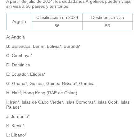
A partir de julio de 2024, los ciudadanos Argelinos pueden viajar
sin visa a 56 países y territorios:
Clasificación en 2024
Destinos sin visa
Argelia
86
56
A: Angola
B: Barbados, Benín, Bolivia*, Burundi*
C: Camboya*
D: Dominica
E: Ecuador, Etiopía*
G: Ghana*, Guinea, Guinea-Bissau*, Gambia
H: Haití, Hong Kong (RAE de China)
I: Irán*, Islas de Cabo Verde*, Islas Comoras*, Islas Cook, Islas
Palaos*
J: Jordania*
K: Kenia*
L: Líbano*