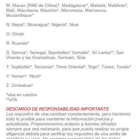
M: Macao (RAE de China)*, Madagascar*, Malasia, Maldivas*,
Malí, Mauritania, Mauricio*, Micronesia, Marruecos,
Mozambique*
N: Nepal*, Nicaragua*, Nigeria*, Niue
O: Omán
R: Ruanda*
S: Samoa*, Senegal, Seychelles* Somalia*, Sri Lanka**, San
Vicente y las Granadinas, Surinam, Siria
T: Tayikistán*, Tanzania*, Timor Oriental*, Togo*, Túnez, Tuvalu*
Y: Yemen*, Yibuti*
Z: Zimbabue*
*visa en camino
**eTA
DESCARGO DE RESPONSABILIDAD IMPORTANTE
Los requisitos de visa cambian constantemente, pero hacemos
todo lo posible para mantener la información precisa y
actualizada. Proporcionamos enlaces a fuentes oficiales
siempre que sea necesario, para que pueda realizar su propia
diligencia debida para verificar los requisitos de visa antes de
planificar su viaje. No seremos responsables de los daños