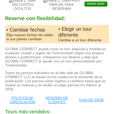
PAGO
SIN COSTES
PARCIAL PARA
OCULTOS
RESERVAR
Reserve con flexibilidad:
• Elegir un tour
• Cambiar fechas
diferente
Elija nuevas fechas de salida
si sus planes cambian
Cambie a un tour diferente
GLOBAL CONNECT puede crear un tour especial a medida en
cualquier ciudad y región de Turkmenistán según sus propios
deseos y preferencias. Indíquenos sus deseos y deje que
GLOBAL CONNECT le ayude con un tour personalizado por
Turkmenistán.
Todos los precios indicados en el sitio web de GLOBAL
CONNECT LLC se basan en los costes en el momento de la
publicación. Los precios están sujetos a cambios hasta que se
realice su reserva y se reciba un pago parcial
(no inferior al
50%)
.
POLÍTICA DE
RESEÑAS DE
GUÍA DE VIAJE
CANCELACIÓN
CLIENTES
Tours más vendidos: