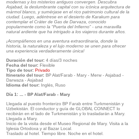
modernas y los misterios antiguos convergen. Descubra
Asjabad, la deslumbrante capital con su icónica arquitectura de
mármol blanco, y sumérjase en el rico patrimonio cultural de la
ciudad. Luego, adéntrese en el desierto de Karakum para
contemplar el Cráter de Gas de Darvaza, conocido
popularmente como la “Puerta del Infierno” - una maravilla
natural ardiente que ha intrigado a los viajeros durante años.
¡Acompáñenos en una aventura extraordinaria, donde la
historia, la naturaleza y el lujo moderno se unen para ofrecer
una experiencia verdaderamente única!
Duración del tour:
4 días/3 noches
Fecha del tour:
Flexible
Tipo de tour:
Privado
Itinerario del tour:
BP Alat/Farab - Mary - Merw - Asjabad -
Darwaza - Asjabad
Idioma del tour:
Inglés, Ruso
Día 1: ... - BP Alat/Farab - Mary
Llegada al puesto fronterizo BP Farab entre Turkmenistán y
Uzbekistán. El conductor y guía de GLOBAL CONNECT lo
recibirán en el lado de Turkmenistán y lo trasladarán a Mary.
Llegada a Mary.
Inicio de la visita desde el Museo Regional de Mary. Visita a la
Iglesia Ortodoxa y al Bazar Local.
Traslado al hotel. Tiempo libre. Noche en el hotel.