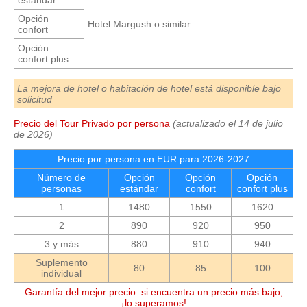
Opción
Hotel Margush o similar
confort
Opción
confort plus
La mejora de hotel o habitación de hotel está disponible bajo
solicitud
Precio del Tour Privado por persona
(actualizado el 14 de julio
de 2026)
Precio por persona en EUR para 2026-2027
Número de
Opción
Opción
Opción
personas
estándar
confort
confort plus
1
1480
1550
1620
2
890
920
950
3 y más
880
910
940
Suplemento
80
85
100
individual
Garantía del mejor precio: si encuentra un precio más bajo,
¡lo superamos!