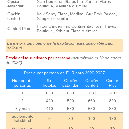
Opción
Siab Boutique, Status Inn, Zarina, Meros
estándar
Boutique, Mevlana o similar
Opción
Ko'k Saroy Plaza, Medina, Gur Emir Palace,
confort
Sangzor o similar
Hilton Garden Inn, Continental, Kosh Havuz
Confort Plus
Boutique, Kohinur Plaza o similar
La mejora del hotel o de la habitación está disponible bajo
solicitud
Precio del tour privado por persona
(actualizado el 10 de enero
de 2026)
Precio por persona en EUR para 2026-2027
Número de
Sin
Opción
Opción
Confort
personas
hoteles
estándar
confort
Plus
1
630
850
1030
1490
2
420
590
660
890
3 y más
410
580
650
880
Suplemento
0
80
120
180
individual
Noche extra
0
30
40
70