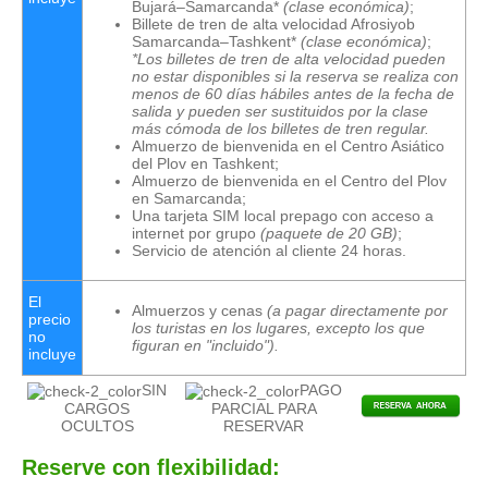
Bujará–Samarcanda*
(clase económica)
;
Billete de tren de alta velocidad Afrosiyob
Samarcanda–Tashkent*
(clase económica)
;
*Los billetes de tren de alta velocidad pueden
no estar disponibles si la reserva se realiza con
menos de 60 días hábiles antes de la fecha de
salida y pueden ser sustituidos por la clase
más cómoda de los billetes de tren regular.
Almuerzo de bienvenida en el Centro Asiático
del Plov en Tashkent;
Almuerzo de bienvenida en el Centro del Plov
en Samarcanda;
Una tarjeta SIM local prepago con acceso a
internet por grupo
(paquete de 20 GB)
;
Servicio de atención al cliente 24 horas.
El
Almuerzos y cenas
(a pagar directamente por
precio
los turistas en los lugares, excepto los que
no
figuran en "incluido").
incluye
SIN
PAGO
CARGOS
PARCIAL PARA
OCULTOS
RESERVAR
Reserve con flexibilidad: