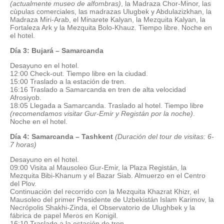
(actualmente museo de alfombras)
, la Madraza Chor-Minor, las
cúpulas comerciales, las madrazas Ulugbek y Abdulazizkhan, la
Madraza Miri-Arab, el Minarete Kalyan, la Mezquita Kalyan, la
Fortaleza Ark y la Mezquita Bolo-Khauz. Tiempo libre. Noche en
el hotel.
Día 3: Bujará – Samarcanda
Desayuno en el hotel.
12:00 Check-out. Tiempo libre en la ciudad.
15:00 Traslado a la estación de tren.
16:16 Traslado a Samarcanda en tren de alta velocidad
Afrosiyob.
18:05 Llegada a Samarcanda. Traslado al hotel. Tiempo libre
(recomendamos visitar Gur-Emir y Registán por la noche)
.
Noche en el hotel.
Día 4: Samarcanda – Tashkent
(Duración del tour de visitas: 6-
7 horas)
Desayuno en el hotel.
09:00 Visita al Mausoleo Gur-Emir, la Plaza Registán, la
Mezquita Bibi-Khanum y el Bazar Siab. Almuerzo en el Centro
del Plov.
Continuación del recorrido con la Mezquita Khazrat Khizr, el
Mausoleo del primer Presidente de Uzbekistán Islam Karimov, la
Necrópolis Shakhi-Zinda, el Observatorio de Ulughbek y la
fábrica de papel Meros en Konigil.
16:10 Traslado a la estación de tren.