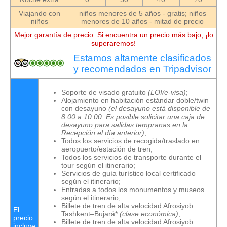
Viajando con
niños menores de 5 años - gratis; niños
niños
menores de 10 años - mitad de precio
Mejor garantía de precio: Si encuentra un precio más bajo, ¡lo
superaremos!
Estamos altamente clasificados
y recomendados en Tripadvisor
Soporte de visado gratuito
(LOI/e-visa)
;
Alojamiento en habitación estándar doble/twin
con desayuno
(
el desayuno
está disponible de
8:00 a 10:00. Es posible solicitar una caja de
desayuno para salidas tempranas en la
Recepción el día anterior)
;
Todos los servicios de recogida/traslado en
aeropuerto/estación de tren;
Todos los servicios de transporte durante el
tour según el itinerario;
Servicios de guía turístico local certificado
según el itinerario;
Entradas a todos los monumentos y museos
según el itinerario;
Billete de tren de alta velocidad Afrosiyob
El
Tashkent–Bujará*
(clase económica)
;
precio
Billete de tren de alta velocidad Afrosiyob
incluye