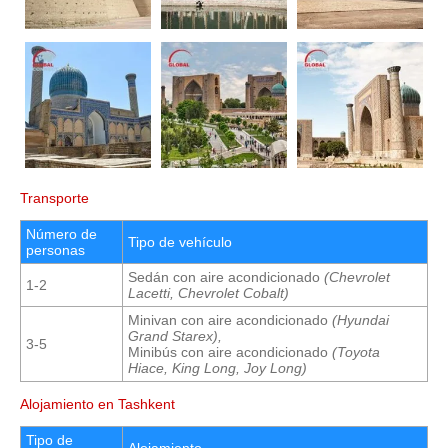
Transporte
Número de
Tipo de vehículo
personas
Sedán con aire acondicionado
(Chevrolet
1-2
Lacetti, Chevrolet Cobalt)
Minivan con aire acondicionado
(Hyundai
Grand Starex),
3-5
Minibús con aire acondicionado
(
Toyota
Hiace,
King Long, Joy Long)
Alojamiento en Tashkent
Tipo de
Alojamiento