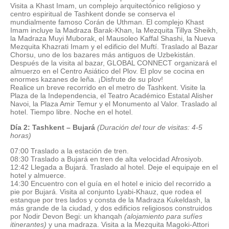
Visita a Khast Imam, un complejo arquitectónico religioso y
centro espiritual de Tashkent donde se conserva el
mundialmente famoso Corán de Uthman. El complejo Khast
Imam incluye la Madraza Barak-Khan, la Mezquita Tillya Sheikh,
la Madraza Muyi Muborak, el Mausoleo Kaffal Shashi, la Nueva
Mezquita Khazrati Imam y el edificio del Muftí. Traslado al Bazar
Chorsu, uno de los bazares más antiguos de Uzbekistán.
Después de la visita al bazar, GLOBAL CONNECT organizará el
almuerzo en el Centro Asiático del Plov. El plov se cocina en
enormes kazanes de leña. ¡Disfrute de su plov!
Realice un breve recorrido en el metro de Tashkent. Visite la
Plaza de la Independencia, el Teatro Académico Estatal Alisher
Navoi, la Plaza Amir Temur y el Monumento al Valor. Traslado al
hotel. Tiempo libre. Noche en el hotel.
Día 2: Tashkent – Bujará
(Duración del tour de visitas: 4-5
horas)
07:00 Traslado a la estación de tren.
08:30 Traslado a Bujará en tren de alta velocidad Afrosiyob.
12:42 Llegada a Bujará. Traslado al hotel. Deje el equipaje en el
hotel y almuerce.
14:30 Encuentro con el guía en el hotel e inicio del recorrido a
pie por Bujará. Visita al conjunto Lyabi-Khauz, que rodea el
estanque por tres lados y consta de la Madraza Kukeldash, la
más grande de la ciudad, y dos edificios religiosos construidos
por Nodir Devon Begi: un khanqah
(alojamiento para sufíes
itinerantes)
y una madraza. Visita a la Mezquita Magoki-Attori