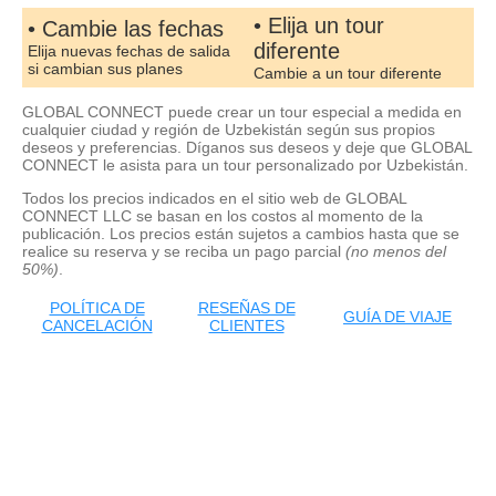
• Elija un tour
• Cambie las fechas
diferente
Elija nuevas fechas de salida
si cambian sus planes
Cambie a un tour diferente
GLOBAL CONNECT puede crear un tour especial a medida en
cualquier ciudad y región de Uzbekistán según sus propios
deseos y preferencias. Díganos sus deseos y deje que GLOBAL
CONNECT le asista para un tour personalizado por Uzbekistán.
Todos los precios indicados en el sitio web de GLOBAL
CONNECT LLC se basan en los costos al momento de la
publicación. Los precios están sujetos a cambios hasta que se
realice su reserva y se reciba un pago parcial
(no menos del
50%)
.
POLÍTICA DE
RESEÑAS DE
GUÍA DE VIAJE
CANCELACIÓN
CLIENTES