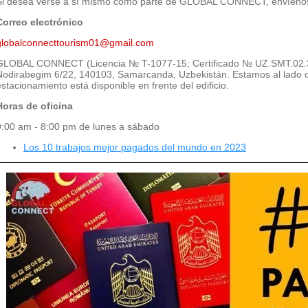
Si desea verse a sí mismo como parte de GLOBAL CONNECT, envíenos
Correo electrónico
globalconnecttourism01@gmail.com
GLOBAL CONNECT (Licencia № T-1077-15; Certificado № UZ.SMT.02.36
Nodirabegim 6/22, 140103, Samarcanda, Uzbekistán. Estamos al lado d
estacionamiento está disponible en frente del edificio.
Horas de oficina
9:00 am - 8:00 pm de lunes a sábado
Los 10 trabajos mejor pagados del mundo en 2023