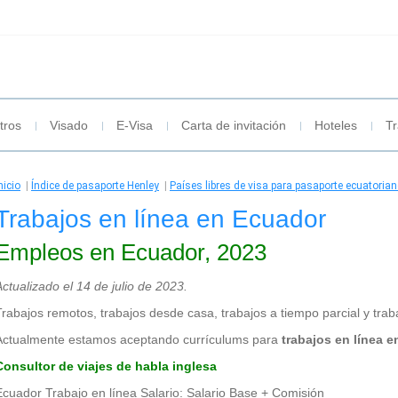
tros
Visado
E-Visa
Carta de invitación
Hoteles
Tr
nicio
|
Índice de pasaporte Henley
|
Países libres de visa para pasaporte ecuatoria
Trabajos en línea en Ecuador
Empleos en Ecuador, 2023
Actualizado el 14 de julio de 2023.
Trabajos remotos, trabajos desde casa, trabajos a tiempo parcial y trab
Actualmente estamos aceptando currículums para
trabajos en línea 
Consultor de viajes de habla inglesa
Ecuador Trabajo en línea Salario: Salario Base + Comisión