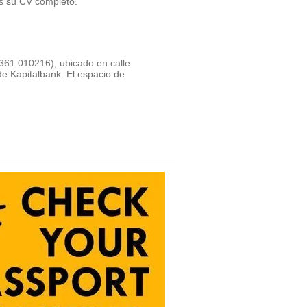
 su CV completo.
1.010216), ubicado en calle
e Kapitalbank. El espacio de