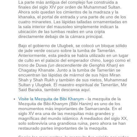
La parte más antigua del complejo fue construida a
finales del siglo XIV por orden de Muhammad Sultan.
Ahora solo quedan los cimientos de la madraza y la
khanaka, el portal de entrada y una parte de uno de los
cuatro minaretes. Las lápidas talladas ornamentadas en
la sala interior del mausoleo simplemente indican la
ubicación de las tumbas reales en una cripta
directamente debajo de la cámara principal.
Bajo el gobierno de Ulugbek, se colocó un bloque sólido
de jade verde oscuro sobre la tumba de Tamerlán.
Anteriormente, esta piedra se había utilizado en un lugar
de culto en el palacio del emperador chino, luego como el
trono de Duwa
(un descendiente de Genghis Khan)
en
Chagatay Khanate. Junto a la tumba de Tamerlán se
encuentran las lápidas de mármol de sus hijos Miran
Shah y Shah Rukh y también de sus nietos, Muhammad
Sultan y Ulugbek. El maestro espiritual de Tamerlán, Mir
Said Baraka, también descansa aquí.
Visite la Mezquita de Bibi Khanym
- la mezquita de la
Mezquita de Bibi-Khanym
(Bibi Hanim)
es uno de los
monumentos más importantes de Samarcanda. En el
siglo XV era una de las mezquitas más grandes y
magníficas del mundo islámico. A mediados del siglo XX,
solo sobrevivía una grandiosa ruina, pero ahora se han
restaurado partes importantes de la mezquita.