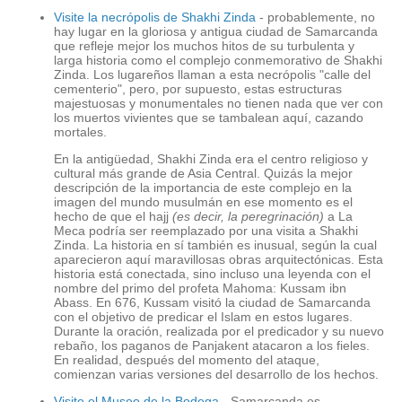
Visite la necrópolis de Shakhi Zinda
- probablemente, no
hay lugar en la gloriosa y antigua ciudad de Samarcanda
que refleje mejor los muchos hitos de su turbulenta y
larga historia como el complejo conmemorativo de Shakhi
Zinda. Los lugareños llaman a esta necrópolis "calle del
cementerio", pero, por supuesto, estas estructuras
majestuosas y monumentales no tienen nada que ver con
los muertos vivientes que se tambalean aquí, cazando
mortales.
En la antigüedad, Shakhi Zinda era el centro religioso y
cultural más grande de Asia Central. Quizás la mejor
descripción de la importancia de este complejo en la
imagen del mundo musulmán en ese momento es el
hecho de que el hajj
(es decir, la peregrinación)
a La
Meca podría ser reemplazado por una visita a Shakhi
Zinda. La historia en sí también es inusual, según la cual
aparecieron aquí maravillosas obras arquitectónicas. Esta
historia está conectada, sino incluso una leyenda con el
nombre del primo del profeta Mahoma: Kussam ibn
Abass. En 676, Kussam visitó la ciudad de Samarcanda
con el objetivo de predicar el Islam en estos lugares.
Durante la oración, realizada por el predicador y su nuevo
rebaño, los paganos de Panjakent atacaron a los fieles.
En realidad, después del momento del ataque,
comienzan varias versiones del desarrollo de los hechos.
Visite el Museo de la Bodega
- Samarcanda es