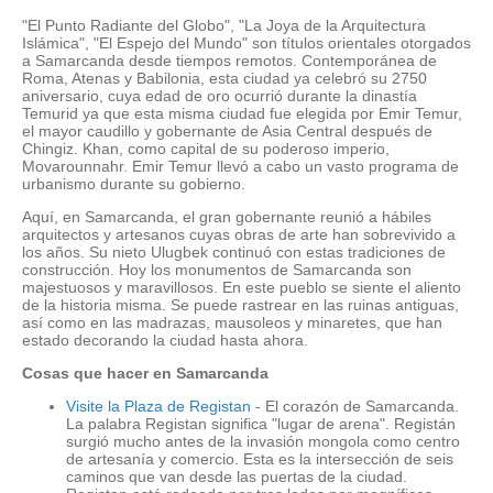
"El Punto Radiante del Globo", "La Joya de la Arquitectura
Islámica", "El Espejo del Mundo" son títulos orientales otorgados
a Samarcanda desde tiempos remotos. Contemporánea de
Roma, Atenas y Babilonia, esta ciudad ya celebró su 2750
aniversario, cuya edad de oro ocurrió durante la dinastía
Temurid ya que esta misma ciudad fue elegida por Emir Temur,
el mayor caudillo y gobernante de Asia Central después de
Chingiz. Khan, como capital de su poderoso imperio,
Movarounnahr. Emir Temur llevó a cabo un vasto programa de
urbanismo durante su gobierno.
Aquí, en Samarcanda, el gran gobernante reunió a hábiles
arquitectos y artesanos cuyas obras de arte han sobrevivido a
los años. Su nieto Ulugbek continuó con estas tradiciones de
construcción. Hoy los monumentos de Samarcanda son
majestuosos y maravillosos. En este pueblo se siente el aliento
de la historia misma. Se puede rastrear en las ruinas antiguas,
así como en las madrazas, mausoleos y minaretes, que han
estado decorando la ciudad hasta ahora.
Cosas que hacer en Samarcanda
Visite la Plaza de Registan
- El corazón de Samarcanda.
La palabra Registan significa "lugar de arena". Registán
surgió mucho antes de la invasión mongola como centro
de artesanía y comercio. Esta es la intersección de seis
caminos que van desde las puertas de la ciudad.