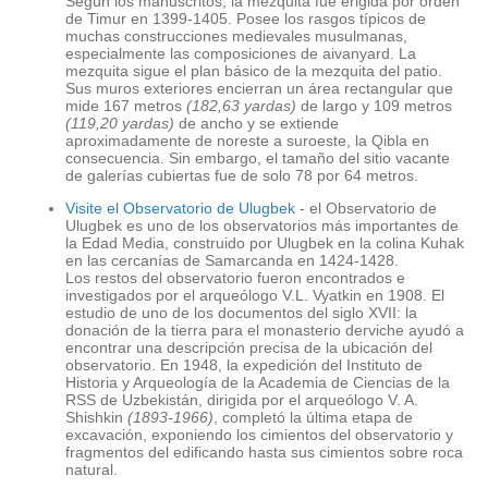
Según los manuscritos, la mezquita fue erigida por orden
de Timur en 1399-1405. Posee los rasgos típicos de
muchas construcciones medievales musulmanas,
especialmente las composiciones de aivanyard. La
mezquita sigue el plan básico de la mezquita del patio.
Sus muros exteriores encierran un área rectangular que
mide 167 metros
(182,63 yardas)
de largo y 109 metros
(119,20 yardas)
de ancho y se extiende
aproximadamente de noreste a suroeste, la Qibla en
consecuencia. Sin embargo, el tamaño del sitio vacante
de galerías cubiertas fue de solo 78 por 64 metros.
Visite el Observatorio de Ulugbek
- el Observatorio de
Ulugbek es uno de los observatorios más importantes de
la Edad Media, construido por Ulugbek en la colina Kuhak
en las cercanías de Samarcanda en 1424-1428.
Los restos del observatorio fueron encontrados e
investigados por el arqueólogo V.L. Vyatkin en 1908. El
estudio de uno de los documentos del siglo XVII: la
donación de la tierra para el monasterio derviche ayudó a
encontrar una descripción precisa de la ubicación del
observatorio. En 1948, la expedición del Instituto de
Historia y Arqueología de la Academia de Ciencias de la
RSS de Uzbekistán, dirigida por el arqueólogo V. A.
Shishkin
(1893-1966)
, completó la última etapa de
excavación, exponiendo los cimientos del observatorio y
fragmentos del edificando hasta sus cimientos sobre roca
natural.