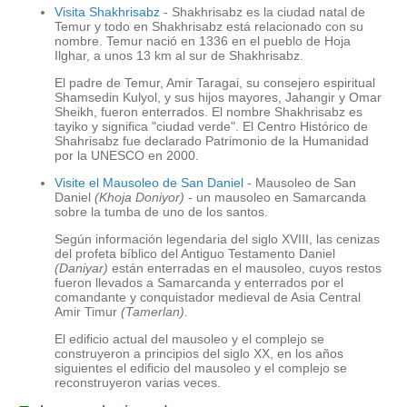
Visita Shakhrisabz
- Shakhrisabz es la ciudad natal de
Temur y todo en Shakhrisabz está relacionado con su
nombre. Temur nació en 1336 en el pueblo de Hoja
Ilghar, a unos 13 km al sur de Shakhrisabz.
El padre de Temur, Amir Taragai, su consejero espiritual
Shamsedin Kulyol, y sus hijos mayores, Jahangir y Omar
Sheikh, fueron enterrados. El nombre Shakhrisabz es
tayiko y significa "ciudad verde". El Centro Histórico de
Shahrisabz fue declarado Patrimonio de la Humanidad
por la UNESCO en 2000.
Visite el Mausoleo de San Daniel
- Mausoleo de San
Daniel
(Khoja Doniyor)
- un mausoleo en Samarcanda
sobre la tumba de uno de los santos.
Según información legendaria del siglo XVIII, las cenizas
del profeta bíblico del Antiguo Testamento Daniel
(Daniyar)
están enterradas en el mausoleo, cuyos restos
fueron llevados a Samarcanda y enterrados por el
comandante y conquistador medieval de Asia Central
Amir Timur
(Tamerlan)
.
El edificio actual del mausoleo y el complejo se
construyeron a principios del siglo XX, en los años
siguientes el edificio del mausoleo y el complejo se
reconstruyeron varias veces.