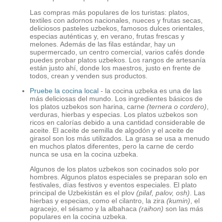
Las compras más populares de los turistas: platos,
textiles con adornos nacionales, nueces y frutas secas,
deliciosos pasteles uzbekos, famosos dulces orientales,
especias auténticas y, en verano, frutas frescas y
melones. Además de las filas estándar, hay un
supermercado, un centro comercial, varios cafés donde
puedes probar platos uzbekos. Los rangos de artesanía
están justo ahí, donde los maestros, justo en frente de
todos, crean y venden sus productos.
Pruebe la cocina local
- la cocina uzbeka es una de las
más deliciosas del mundo. Los ingredientes básicos de
los platos uzbekos son harina, carne
(ternera o cordero)
,
verduras, hierbas y especias. Los platos uzbekos son
ricos en calorías debido a una cantidad considerable de
aceite. El aceite de semilla de algodón y el aceite de
girasol son los más utilizados. La grasa se usa a menudo
en muchos platos diferentes, pero la carne de cerdo
nunca se usa en la cocina uzbeka.
Algunos de los platos uzbekos son cocinados solo por
hombres. Algunos platos especiales se preparan solo en
festivales, días festivos y eventos especiales. El plato
principal de Uzbekistán es el plov
(pilaf, palov, osh)
. Las
hierbas y especias, como el cilantro, la zira
(kumin)
, el
agracejo, el sésamo y la albahaca
(raihon)
son las más
populares en la cocina uzbeka.