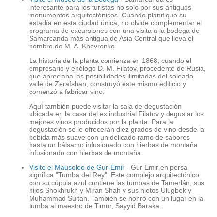
interesante para los turistas no solo por sus antiguos
monumentos arquitectónicos. Cuando planifique su
estadía en esta ciudad única, no olvide complementar el
programa de excursiones con una visita a la bodega de
Samarcanda más antigua de Asia Central que lleva el
nombre de M. A. Khovrenko.
La historia de la planta comienza en 1868, cuando el
empresario y enólogo D. M. Filatov, procedente de Rusia,
que apreciaba las posibilidades ilimitadas del soleado
valle de Zerafshan, construyó este mismo edificio y
comenzó a fabricar vino.
Aquí también puede visitar la sala de degustación
ubicada en la casa del ex industrial Filatov y degustar los
mejores vinos producidos por la planta. Para la
degustación se le ofrecerán diez grados de vino desde la
bebida más suave con un delicado ramo de sabores
hasta un bálsamo infusionado con hierbas de montaña
infusionado con hierbas de montaña.
Visite el Mausoleo de Gur-Emir
- Gur Emir en persa
significa "Tumba del Rey". Este complejo arquitectónico
con su cúpula azul contiene las tumbas de Tamerlán, sus
hijos Shokhrukh y Miran Shah y sus nietos Ulugbek y
Muhammad Sultan. También se honró con un lugar en la
tumba al maestro de Timur, Sayyid Baraka.