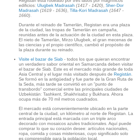
Registan está rodeado por tres lados por magníficos
edificios:
Ulugbek Madrasah
(1417 - 1420)
,
Sher-Dor
Madrasah
(1619 - 1636)
,
Tilla-Kori Madrasah
(1647 -
1660)
.
Durante el reinado de Tamerlán, Registan era una plaza
de la ciudad, las tropas de Tamerlán en campaña,
reunidas antes de la actuación de la ciudad en esta plaza.
El nieto de Tamerlán, Mirzo Ulugbek, el gran mecenas de
las ciencias y el propio científico, cambió el propósito de
la plaza durante su reinado.
Visite el bazar de Siab
- todos los que quieran encontrar
un verdadero sabor oriental en Samarcanda deben visitar
el bazar de Siab. Este es el mercado más grande de toda
Asia Central y el lugar más visitado después de
Registán
.
Se formó en la antigüedad y fue parte de la Gran Ruta de
la Seda, más tarde se convirtió en un "punto de
transbordo" comercial entre las principales ciudades de
Uzbekistán: Tashkent, Shakhrisabz y Bukhara. Ahora
ocupa más de 70 mil metros cuadrados.
El mercado está convenientemente ubicado en la parte
central de la ciudad, un kilómetro al norte de Registan. La
entrada principal está marcada con un triple arco
decorado con mosaicos azules tradicionales. Aquí puede
comprar lo que su corazón desee: artículos nacionales,
ropa, comida y cosas misteriosas, cuyo significado solo
es comprensible para la población local.