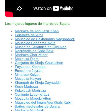
Los mejores lugares de interés de Bujara
Madraza de Abdulaziz Khan
Fortaleza del Arca
Mausoleo de Bakhouddin Naqshbandi
Mausoleo Chashma-Ayub
Museo de Cerámica en Gijduvan
Necrópolis de Chor-Bakr
Madraza Chor-Minor
Mezquita Djami
Conjunto de Khoja-Gaukushon
Fayzabad Khanqah
Ecocentro Jeyran
Minarete Kalyan
Mezquita Kalyan
Khanqah de Khoja Zaynuddin
Kosh-Madraza
Kukeldash Madraza
Conjunto Lyabi-Khauz
Mezquita Magoki-Attori
Mausoleo del Imam Abu Khafs Kabir
Baños medievales de Bujara
Madraza Miri-
rab
Á