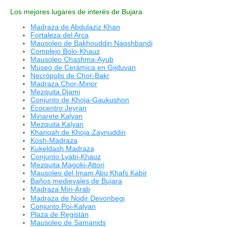
Los mejores lugares de interés de Bujara
Madraza de Abdulaziz Khan
Fortaleza del Arca
Mausoleo de Bakhouddin Naqshbandi
Complejo Bolo-Khauz
Mausoleo Chashma-Ayub
Museo de Cerámica en Gijduvan
Necrópolis de Chor-Bakr
Madraza Chor-Minor
Mezquita Djami
Conjunto de Khoja-Gaukushon
Ecocentro Jeyran
Minarete Kalyan
Mezquita Kalyan
Khanqah de Khoja Zaynuddin
Kosh-Madraza
Kukeldash Madraza
Conjunto Lyabi-Khauz
Mezquita Magoki-Attori
Mausoleo del Imam Abu Khafs Kabir
Baños medievales de Bujara
Madraza Miri-
rab
Á
Madraza de Nodir Devonbegi
Conjunto Poi-Kalyan
Plaza de Registán
Mausoleo de Samanids