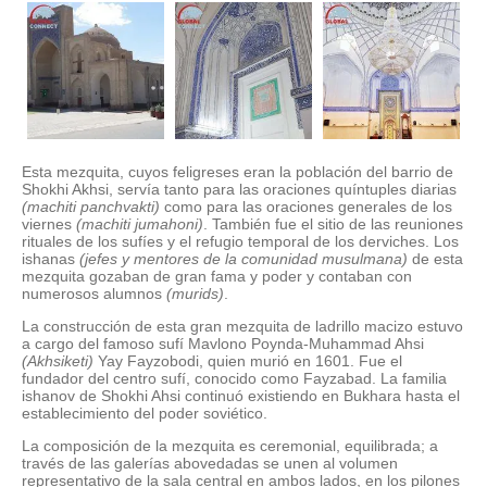
Esta mezquita, cuyos feligreses eran la población del barrio de
Shokhi Akhsi, servía tanto para las oraciones quíntuples diarias
(machiti panchvakti)
como para las oraciones generales de los
viernes
(machiti jumahoni)
. También fue el sitio de las reuniones
rituales de los sufíes y el refugio temporal de los derviches. Los
ishanas
(jefes y mentores de la comunidad musulmana)
de esta
mezquita gozaban de gran fama y poder y contaban con
numerosos alumnos
(murids)
.
La construcción de esta gran mezquita de ladrillo macizo estuvo
a cargo del famoso sufí Mavlono Poynda-Muhammad Ahsi
(Akhsiketi)
Yay Fayzobodi, quien murió en 1601. Fue el
fundador del centro sufí, conocido como Fayzabad. La familia
ishanov de Shokhi Ahsi continuó existiendo en Bukhara hasta el
establecimiento del poder soviético.
La composición de la mezquita es ceremonial, equilibrada; a
través de las galerías abovedadas se unen al volumen
representativo de la sala central en ambos lados, en los pilones