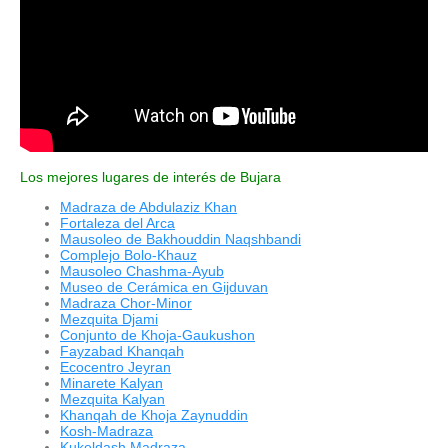
Los mejores lugares de interés de Bujara
Madraza de Abdulaziz Khan
Fortaleza del Arca
Mausoleo de Bakhouddin Naqshbandi
Complejo Bolo-Khauz
Mausoleo Chashma-Ayub
Museo de Cerámica en Gijduvan
Madraza Chor-Minor
Mezquita Djami
Conjunto de Khoja-Gaukushon
Fayzabad Khanqah
Ecocentro Jeyran
Minarete Kalyan
Mezquita Kalyan
Khanqah de Khoja Zaynuddin
Kosh-Madraza
Kukeldash Madraza