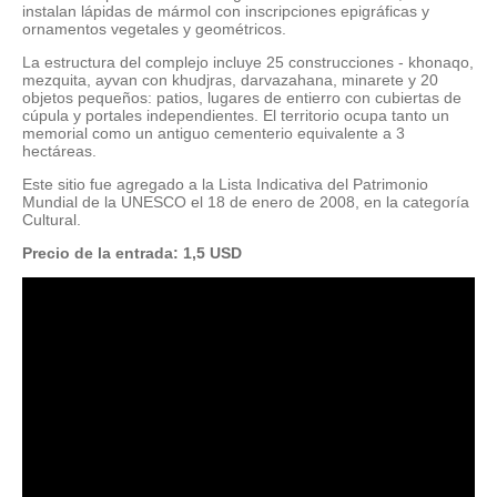
instalan lápidas de mármol con inscripciones epigráficas y
ornamentos vegetales y geométricos.
La estructura del complejo incluye 25 construcciones - khonaqo,
mezquita, ayvan con khudjras, darvazahana, minarete y 20
objetos pequeños: patios, lugares de entierro con cubiertas de
cúpula y portales independientes. El territorio ocupa tanto un
memorial como un antiguo cementerio equivalente a 3
hectáreas.
Este sitio fue agregado a la Lista Indicativa del Patrimonio
Mundial de la UNESCO el 18 de enero de 2008, en la categoría
Cultural.
Precio de la entrada: 1,5 USD