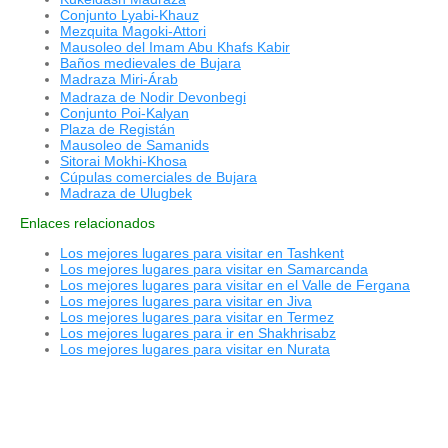
Conjunto Lyabi-Khauz
Mezquita Magoki-Attori
Mausoleo del Imam Abu Khafs Kabir
Baños medievales de Bujara
Madraza Miri-
rab
Á
Madraza de Nodir Devonbegi
Conjunto Poi-Kalyan
Plaza de Registán
Mausoleo de Samanids
Sitorai Mokhi-Khosa
Cúpulas comerciales de Bujara
Madraza de Ulugbek
Enlaces relacionados
Los mejores lugares para visitar en Tashkent
Los mejores lugares para visitar en Samarcanda
Los mejores lugares para visitar en el Valle de Fergana
Los mejores lugares para visitar en Jiva
Los mejores lugares para visitar en Termez
Los mejores lugares para ir en Shakhrisabz
Los mejores lugares para visitar en Nurata