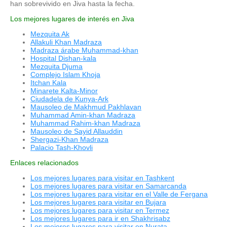
han sobrevivido en Jiva hasta la fecha.
Los mejores lugares de interés en Jiva
Mezquita Ak
Allakuli Khan Madraza
Madraza árabe Muhammad-khan
Hospital Dishan-kala
Mezquita Djuma
Complejo Islam Khoja
Itchan Kala
Minarete Kalta-Minor
Ciudadela de Kunya-Ark
Mausoleo de Makhmud Pakhlavan
Muhammad Amin-khan Madraza
Muhammad Rahim-khan Madraza
Mausoleo de Sayid Allauddin
Shergazi-Khan Madraza
Palacio Tash-Khovli
Enlaces relacionados
Los mejores lugares para visitar en Tashkent
Los mejores lugares para visitar en Samarcanda
Los mejores lugares para visitar en el Valle de Fergana
Los mejores lugares para visitar en Bujara
Los mejores lugares para visitar en Termez
Los mejores lugares para ir en Shakhrisabz
Los mejores lugares para visitar en Nurata