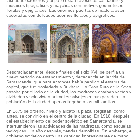
fachadas exteriores y al patio están revestidas con ladrillo y
mosaicos tipográficos y mayólicas con motivos geométricos,
florales y epigráficos. Las enormes puertas de madera están
decoradas con delicados adornos florales y epigráficos.
Desgraciadamente, desde finales del siglo XVII se perfila un
nuevo período de estancamiento y decadencia en la vida de
Samarcanda, que para entonces había perdido el estatus de
capital, que fue trasladada a Bukhara. La Gran Ruta de la Seda
pasaba por el lado de la ciudad, las madrazas estaban vacías y
olvidadas y solo vivían animales salvajes en sus paredes. La
población de la ciudad apenas llegaba a las mil familias.
En 1875 se ordenó, niveló y alicató la plaza. Registan, como
antes, se convirtió en el centro de la ciudad. En 1918, después
del establecimiento del poder soviético en Samarcanda, se
interrumpieron las actividades de las madrazas, como escuelas
teológicas. Un año después, tiendas demolidas. Sin embargo, el
gobierno soviético gastó una cantidad impresionante de mano