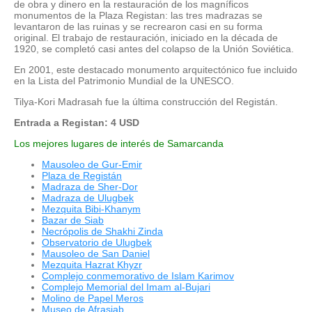
de obra y dinero en la restauración de los magníficos
monumentos de la Plaza Registan: las tres madrazas se
levantaron de las ruinas y se recrearon casi en su forma
original. El trabajo de restauración, iniciado en la década de
1920, se completó casi antes del colapso de la Unión Soviética.
En 2001, este destacado monumento arquitectónico fue incluido
en la Lista del Patrimonio Mundial de la UNESCO.
Tilya-Kori Madrasah fue la última construcción del Registán.
Entrada a Registan: 4 USD
Los mejores lugares de interés de Samarcanda
Mausoleo de Gur-Emir
Plaza de Registán
Madraza de Sher-Dor
Madraza de Ulugbek
Mezquita Bibi-Khanym
Bazar de Siab
Necrópolis de Shakhi Zinda
Observatorio de Ulugbek
Mausoleo de San Daniel
Mezquita Hazrat Khyzr
Complejo conmemorativo de Islam Karimov
Complejo Memorial del Imam al-Bujari
Molino de Papel Meros
Museo de Afrasiab