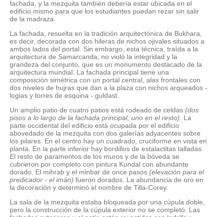
fachada, y la mezquita también debería estar ubicada en el
edificio mismo para que los estudiantes puedan rezar sin salir
de la madraza.
La fachada, resuelta en la tradición arquitectónica de Bukhara,
es decir, decorada con dos hileras de nichos ojivales situados a
ambos lados del portal. Sin embargo, esta técnica, traída a la
arquitectura de Samarcanda, no violó la integridad y la
grandeza del conjunto, que es un monumento destacado de la
arquitectura mundial. La fachada principal tiene una
composición simétrica con un portal central, alas frontales con
dos niveles de hujras que dan a la plaza con nichos arqueados -
logias y torres de esquina - guldast.
Un amplio patio de cuatro patios está rodeado de celdas
(dos
pisos a lo largo de la fachada principal; uno en el resto)
. La
parte occidental del edificio está ocupada por el edificio
abovedado de la mezquita con dos galerías adyacentes sobre
los pilares. En el centro hay un cuadrado, cruciforme en vista en
planta. En la parte inferior hay bordillos de estalactitas talladas.
El resto de paramentos de los muros y de la bóveda se
cubrieron por completo con pintura Kundal con abundante
dorado. El mihrab y el minbar de once pasos
(elevación para el
predicador - el imán)
fueron dorados. La abundancia de oro en
la decoración y determinó el nombre de Tilla-Corey.
La sala de la mezquita estaba bloqueada por una cúpula doble,
pero la construcción de la cúpula exterior no se completó. Las