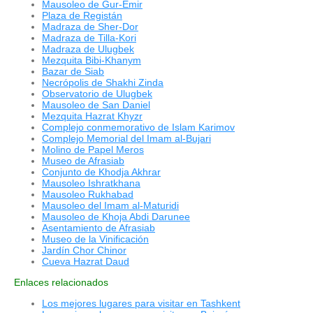
Mausoleo de Gur-Emir
Plaza de Registán
Madraza de Sher-Dor
Madraza de Tilla-Kori
Madraza de Ulugbek
Mezquita Bibi-Khanym
Bazar de Siab
Necrópolis de Shakhi Zinda
Observatorio de Ulugbek
Mausoleo de San Daniel
Mezquita Hazrat Khyzr
Complejo conmemorativo de Islam Karimov
Complejo Memorial del Imam al-Bujari
Molino de Papel Meros
Museo de Afrasiab
Conjunto de Khodja Akhrar
Mausoleo Ishratkhana
Mausoleo Rukhabad
Mausoleo del Imam al-Maturidi
Mausoleo de Khoja Abdi Darunee
Asentamiento de Afrasiab
Museo de la Vinificación
Jardín Chor Chinor
Cueva Hazrat Daud
Enlaces relacionados
Los mejores lugares para visitar en Tashkent