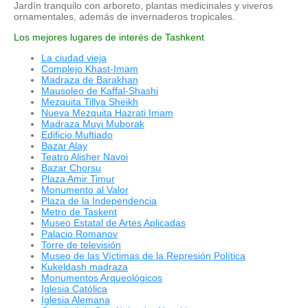
Jardín tranquilo con arboreto, plantas medicinales y viveros
ornamentales, además de invernaderos tropicales.
Los mejores lugares de interés de Tashkent
La ciudad vieja
Complejo Khast-Imam
Madraza de Barakhan
Mausoleo de Kaffal-Shashi
Mezquita Tillya Sheikh
Nueva Mezquita Hazrati Imam
Madraza Muyi Muborak
Edificio Muftiado
Bazar Alay
Teatro Alisher Navoi
Bazar Chorsu
Plaza Amir Timur
Monumento al Valor
Plaza de la Independencia
Metro de Taskent
Museo Estatal de Artes Aplicadas
Palacio Romanov
Torre de televisión
Museo de las Víctimas de la Represión Política
Kukeldash madraza
Monumentos Arqueológicos
Iglesia Católica
Iglesia Alemana