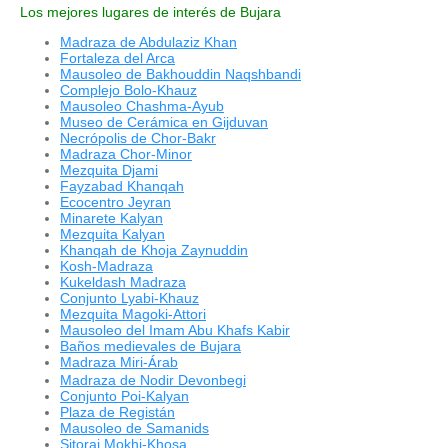
Los mejores lugares de interés de Bujara
Madraza de Abdulaziz Khan
Fortaleza del Arca
Mausoleo de Bakhouddin Naqshbandi
Complejo Bolo-Khauz
Mausoleo Chashma-Ayub
Museo de Cerámica en Gijduvan
Necrópolis de Chor-Bakr
Madraza Chor-Minor
Mezquita Djami
Fayzabad Khanqah
Ecocentro Jeyran
Minarete Kalyan
Mezquita Kalyan
Khanqah de Khoja Zaynuddin
Kosh-Madraza
Kukeldash Madraza
Conjunto Lyabi-Khauz
Mezquita Magoki-Attori
Mausoleo del Imam Abu Khafs Kabir
Baños medievales de Bujara
Madraza Miri-
rab
Á
Madraza de Nodir Devonbegi
Conjunto Poi-Kalyan
Plaza de Registán
Mausoleo de Samanids
Sitorai Mokhi-Khosa