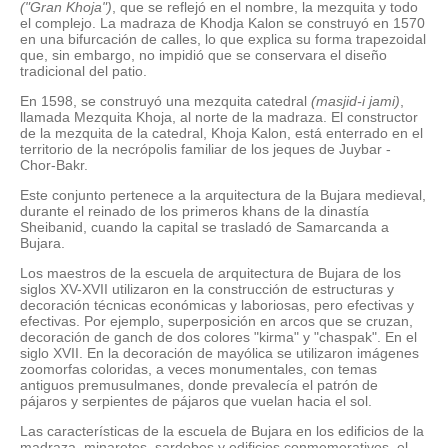
("Gran Khoja")
, que se reflejó en el nombre, la mezquita y todo
el complejo. La madraza de Khodja Kalon se construyó en 1570
en una bifurcación de calles, lo que explica su forma trapezoidal
que, sin embargo, no impidió que se conservara el diseño
tradicional del patio.
En 1598, se construyó una mezquita catedral
(masjid-i jami)
,
llamada Mezquita Khoja, al norte de la madraza. El constructor
de la mezquita de la catedral, Khoja Kalon, está enterrado en el
territorio de la necrópolis familiar de los jeques de Juybar -
Chor-Bakr.
Este conjunto pertenece a la arquitectura de la Bujara medieval,
durante el reinado de los primeros khans de la dinastía
Sheibanid, cuando la capital se trasladó de Samarcanda a
Bujara.
Los maestros de la escuela de arquitectura de Bujara de los
siglos XV-XVII utilizaron en la construcción de estructuras y
decoración técnicas económicas y laboriosas, pero efectivas y
efectivas. Por ejemplo, superposición en arcos que se cruzan,
decoración de ganch de dos colores "kirma" y "chaspak". En el
siglo XVII. En la decoración de mayólica se utilizaron imágenes
zoomorfas coloridas, a veces monumentales, con temas
antiguos premusulmanes, donde prevalecía el patrón de
pájaros y serpientes de pájaros que vuelan hacia el sol.
Las características de la escuela de Bujara en los edificios de la
madraza, minaretes, sardobes y edificios conmemorativos, el