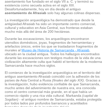
asentamiento fue fundado en el siglo VII a. C. y terminó su
existencia como secuela activa en el siglo XIII.
Desafortunadamente, hoy en día desde el antiguo
asentamiento de Afrasiab
solo hay algunas colinas dispersas.
La investigación arqueológica ha demostrado que desde la
antigüedad Afrasiab ha sido un importante centro comercial,
cultural y educativo en Asia Central, sus fronteras estaban
mucho más allá del área de 200 hectáreas.
Durante las excavaciones, los arqueólogos encontraron
utensilios domésticos, joyas, fragmentos de herramientas y
artefactos únicos, entre los que se trasladaron fragmentos de
murales al
Museo de Historia de Samarcanda - Afrasiab
,
ubicado en la ciudad antigua. Todos los hallazgos encontrados
durante las excavaciones son testigos mudos de la vida de una
civilización altamente culta que habitó el territorio de la moderna
Samarcanda hace muchos siglos.
El comienzo de la investigación arqueológica en el territorio del
antiguo asentamiento Afrasiab coincidió con la adhesión de los
países de Asia Central a Rusia
(finales del siglo XIX)
. Gracias a
la investigación, hubo evidencia confiable de que Samarcanda,
mucho antes del advenimiento de nuestra era, era conocida
como el centro comercial más grande, en el que había un
comercio rápido y una rica vida cultural. Markanda
(capital de
Sogdian)
- el antiguo nombre de Samarcanda, estaba protegida
por todos lados por profundos barrancos y acantilados
formados después de la inundación del río.