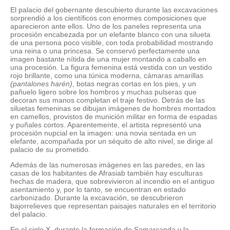
El palacio del gobernante descubierto durante las excavaciones
sorprendió a los científicos con enormes composiciones que
aparecieron ante ellos. Uno de los paneles representa una
procesión encabezada por un elefante blanco con una silueta
de una persona poco visible, con toda probabilidad mostrando
una reina o una princesa. Se conservó perfectamente una
imagen bastante nítida de una mujer montando a caballo en
una procesión. La figura femenina está vestida con un vestido
rojo brillante, como una túnica moderna, cámaras amarillas
(pantalones harén)
, botas negras cortas en los pies, y un
pañuelo ligero sobre los hombros y muchas pulseras que
decoran sus manos completan el traje festivo. Detrás de las
siluetas femeninas se dibujan imágenes de hombres montados
en camellos, provistos de munición militar en forma de espadas
y puñales cortos. Aparentemente, el artista representó una
procesión nupcial en la imagen: una novia sentada en un
elefante, acompañada por un séquito de alto nivel, se dirige al
palacio de su prometido.
Además de las numerosas imágenes en las paredes, en las
casas de los habitantes de Afrasiab también hay esculturas
hechas de madera, que sobrevivieron al incendio en el antiguo
asentamiento y, por lo tanto, se encuentran en estado
carbonizado. Durante la excavación, se descubrieron
bajorrelieves que representan paisajes naturales en el territorio
del palacio.
En el siglo X, durante la formación de Samarcanda y la