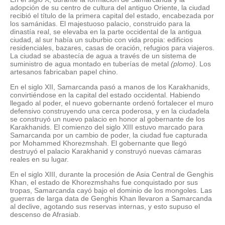
adopción de su centro de cultura del antiguo Oriente, la ciudad
recibió el título de la primera capital del estado, encabezada por
los samánidas. El majestuoso palacio, construido para la
dinastía real, se elevaba en la parte occidental de la antigua
ciudad, al sur había un suburbio con vida propia: edificios
residenciales, bazares, casas de oración, refugios para viajeros.
La ciudad se abastecía de agua a través de un sistema de
suministro de agua montado en tuberías de metal
(plomo)
. Los
artesanos fabricaban papel chino.
En el siglo XII, Samarcanda pasó a manos de los Karakhanids,
convirtiéndose en la capital del estado occidental. Habiendo
llegado al poder, el nuevo gobernante ordenó fortalecer el muro
defensivo construyendo una cerca poderosa, y en la ciudadela
se construyó un nuevo palacio en honor al gobernante de los
Karakhanids. El comienzo del siglo XIII estuvo marcado para
Samarcanda por un cambio de poder, la ciudad fue capturada
por Mohammed Khorezmshah. El gobernante que llegó
destruyó el palacio Karakhanid y construyó nuevas cámaras
reales en su lugar.
En el siglo XIII, durante la procesión de Asia Central de Genghis
Khan, el estado de Khorezmshahs fue conquistado por sus
tropas, Samarcanda cayó bajo el dominio de los mongoles. Las
guerras de larga data de Genghis Khan llevaron a Samarcanda
al declive, agotando sus reservas internas, y esto supuso el
descenso de Afrasiab.