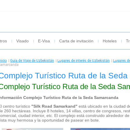
tros
Visado
E-Visa
Carta de invitación
Hoteles
Tr
nicio
|
Guía de Viaje de Uzbekistán
|
Lugares de interés de Uzbekistán
|
Lugares d
Samarcanda
Complejo Turístico Ruta de la Sed
Complejo Turístico Ruta de la Seda S
Información Complejo Turístico Ruta de la Seda Samarcanda
l centro turístico
"Silk Road Samarkand"
está ubicado en la ciudad d
de 260 hectáreas. Incluye 8 hoteles, 14 villas, centro de congresos, res
comercial, ciudad interior, etc. El complejo está construido alrededor d
vista muy hermosa y la oportunidad de pasear en bote.