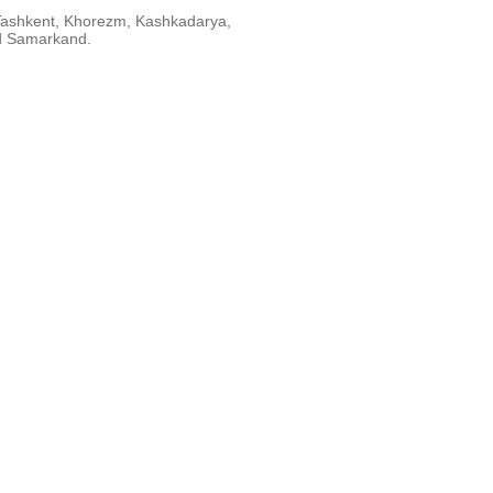
Tashkent, Khorezm, Kashkadarya,
ad Samarkand.