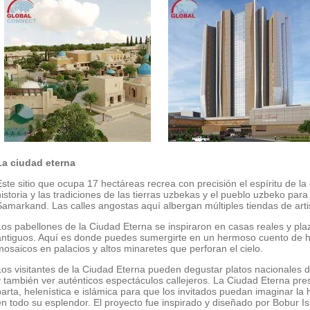
La ciudad eterna
Este sitio que ocupa 17 hectáreas recrea con precisión el espíritu de la
historia y las tradiciones de las tierras uzbekas y el pueblo uzbeko pa
Samarkand. Las calles angostas aquí albergan múltiples tiendas de arti
Los pabellones de la Ciudad Eterna se inspiraron en casas reales y plaz
antiguos. Aquí es donde puedes sumergirte en un hermoso cuento de ha
mosaicos en palacios y altos minaretes que perforan el cielo.
Los visitantes de la Ciudad Eterna pueden degustar platos nacionales d
y también ver auténticos espectáculos callejeros. La Ciudad Eterna pre
parta, helenística e islámica para que los invitados puedan imaginar la 
en todo su esplendor. El proyecto fue inspirado y diseñado por Bobur I