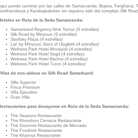
Aquí puede caminar por las calles de Samarcanda, Bujara, Ferghana, 
Surkhandarya y Karakalpakstan sin siquiera salir del complejo Silk Ro
Hoteles en Ruta de la Seda Samarcanda:
Samarkand Regency Amir Temur
(5 estrellas)
Silk Road by Minyoun
(5 estrellas)
Savitsky Plaza
(4 estrellas)
Lia! by Minyoun Stars of Ulugbek
(4 estrellas)
Welness Park Hotel Afrosiyob
(
4 estrellas
)
Welness Park Hotel Sogd
(
4 estrellas
)
Welness Park Hotel Bactria
(
4 estrellas
)
Welness Park Hotel Turon
(
4 estrellas
)
Villas de eco-aldeas en Silk Road Samarkand:
Villa Superior
Finca Premium
Villa Ejecutivo
Gran Villa
Restaurantes para desayunar en Ruta de la Seda Samarcanda:
The Seasons Restaurante
The Khmelnov Cerveza Restaurante
The Gourmet Restaurante de Mercado
The Foodrink Restaurante
The Khamsa Restaurante