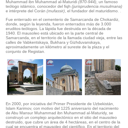
Muhammad ibn Muhammad al-Maturidi
(870-944)
, un famoso
teólogo islámico, conocedor del fiqh
(jurisprudencia musulmana)
e intérprete del Corán
(mufassir)
, el fundador del maturidismo. .
Fue enterrado en el cementerio de Samarcanda de Chokardiz,
donde, según la leyenda, fueron enterrados más de 3.000
eruditos-teólogos. La lápida fue destruida en la década de
1940. El mausoleo está ubicado en la parte central de
Samarcanda, en el territorio de la llamada ciudad vieja, entre las
calles de Vabkentskaya, Bukhara y Gizhduvanskaya,
aproximadamente un kilómetro al sureste de la plaza y el
conjunto de Registan.
En 2000, por iniciativa del Primer Presidente de Uzbekistán,
Islam Karimov, con motivo del 1225 aniversario del nacimiento
de Abu Mansur Muhammad ibn Muhammad al-Maturidy, se
construyó un complejo arquitectónico en el sitio del mausoleo
destruido, que cubre un área de 4 hectáreas, en el centro de la
cual se encuentra el mausoleo del científico. En el territorio del