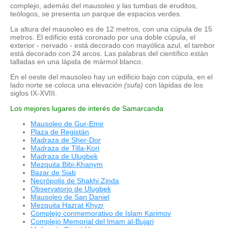
complejo, además del mausoleo y las tumbas de eruditos,
teólogos, se presenta un parque de espacios verdes.
La altura del mausoleo es de 12 metros, con una cúpula de 15
metros. El edificio está coronado por una doble cúpula, el
exterior - nervado - está decorado con mayólica azul, el tambor
está decorado con 24 arcos. Las palabras del científico están
talladas en una lápida de mármol blanco.
En el oeste del mausoleo hay un edificio bajo con cúpula, en el
lado norte se coloca una elevación
(sufa)
con lápidas de los
siglos IX-XVIII.
Los mejores lugares de interés de Samarcanda
Mausoleo de Gur-Emir
Plaza de Registán
Madraza de Sher-Dor
Madraza de Tilla-Kori
Madraza de Ulugbek
Mezquita Bibi-Khanym
Bazar de Siab
Necrópolis de Shakhi Zinda
Observatorio de Ulugbek
Mausoleo de San Daniel
Mezquita Hazrat Khyzr
Complejo conmemorativo de Islam Karimov
Complejo Memorial del Imam al-Bujari