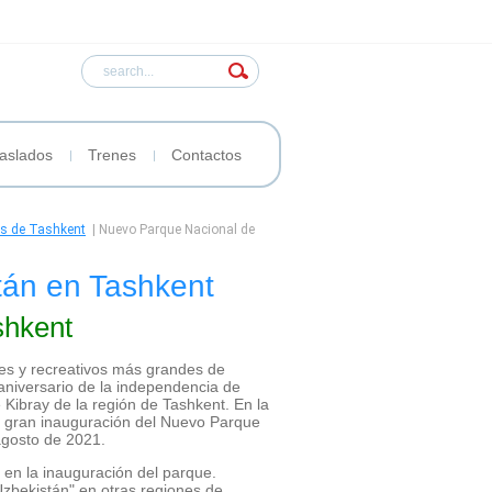
aslados
Trenes
Contactos
es de Tashkent
|
Nuevo Parque Nacional de
tán en Tashkent
shkent
les y recreativos más grandes de
aniversario de la independencia de
 Kibray de la región de Tashkent. En la
La gran inauguración del Nuevo Parque
agosto de 2021.
 en la inauguración del parque.
bekistán" en otras regiones de