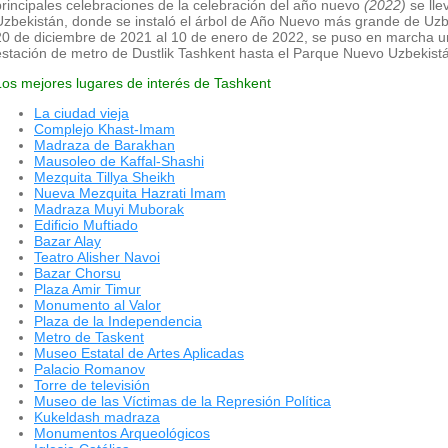
principales celebraciones de la celebración del año nuevo
(2022)
se lle
Uzbekistán, donde se instaló el árbol de Año Nuevo más grande de Uzb
20 de diciembre de 2021 al 10 de enero de 2022, se puso en marcha un 
estación de metro de Dustlik Tashkent hasta el Parque Nuevo Uzbekist
Los mejores lugares de interés de Tashkent
La ciudad vieja
Complejo Khast-Imam
Madraza de Barakhan
Mausoleo de Kaffal-Shashi
Mezquita Tillya Sheikh
Nueva Mezquita Hazrati Imam
Madraza Muyi Muborak
Edificio Muftiado
Bazar Alay
Teatro Alisher Navoi
Bazar Chorsu
Plaza Amir Timur
Monumento al Valor
Plaza de la Independencia
Metro de Taskent
Museo Estatal de Artes Aplicadas
Palacio Romanov
Torre de televisión
Museo de las Víctimas de la Represión Política
Kukeldash madraza
Monumentos Arqueológicos