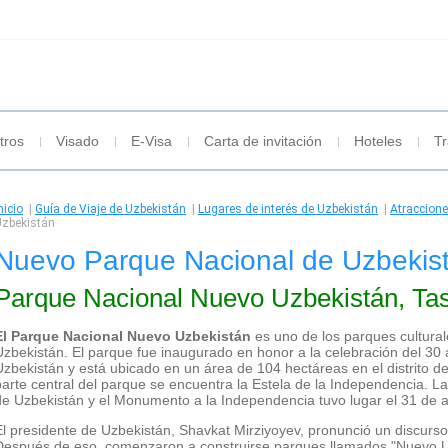
tros
Visado
E-Visa
Carta de invitación
Hoteles
Tr
nicio
|
Guía de Viaje de Uzbekistán
|
Lugares de interés de Uzbekistán
|
Atraccion
Uzbekistán
Nuevo Parque Nacional de Uzbekis
Parque Nacional Nuevo Uzbekistán, Ta
El Parque Nacional Nuevo Uzbekistán
es uno de los parques cultura
Uzbekistán. El parque fue inaugurado en honor a la celebración del 30 
Uzbekistán y está ubicado en un área de 104 hectáreas en el distrito de
parte central del parque se encuentra la Estela de la Independencia. 
de Uzbekistán y el Monumento a la Independencia tuvo lugar el 31 de 
El presidente de Uzbekistán, Shavkat Mirziyoyev, pronunció un discurso
Después de eso, comenzaron a construirse parques llamados "Nuevo Uz