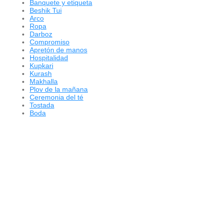
Banquete y etiqueta
Beshik Tui
Arco
Ropa
Darboz
Compromiso
Apretón de manos
Hospitalidad
Kupkari
Kurash
Makhalla
Plov de la mañana
Ceremonia del té
Tostada
Boda