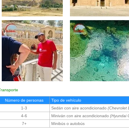
Transporte
Número de personas
Tipo de vehículo
1-3
Sedán con aire acondicionado
(Chevrolet 
4-6
Miniván con aire acondicionado
(Hyundai 
7+
Minibús o autobús