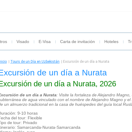
tros
Visado
E-Visa
Carta de invitación
Hoteles
Tr
nicio
|
Tours de un Día en Uzbekistán
|
Excursión de un día a Nurata
Excursión de un día a Nurata
Excursión de un día a Nurata, 2026
Excursión de un día a Nurata
: Visite la fortaleza de Alejandro Magno
subterránea de agua vinculado con el nombre de Alejandro Magno y el
de un almuerzo tradicional en la casa de huéspedes del guía local Rusl
Duración: 9-10 horas
Fecha del tour: Flexible
Tipo de tour: Privado
Itinerario: Samarcanda-Nurata-Samarcanda
Idioma: Inglés, ruso