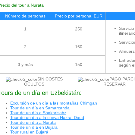
Precio del tour a Nurata
Número de personas
Precio por persona, EUR
Servicio
1
250
itinerari
Servicio
2
160
Almuerzo
Entrada
3 y más
150
según el
SIN COSTES
PAGO PARCI
OCULTOS
RESERVAR
Tours de un día en Uzbekistán:
Excursión de un día a las montañas Chimgan
Tour de un día en Samarcanda
Tour de un día a Shakhrisabz
Tour de un día a la cueva Hazrat Daud
Tour de un día a Nurata
Tour de un día en Bujará
Tour rural en Bujará