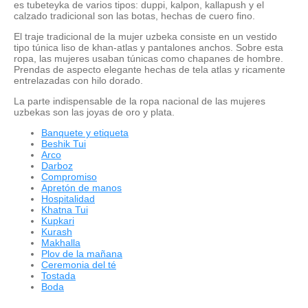
es tubeteyka de varios tipos: duppi, kalpon, kallapush y el
calzado tradicional son las botas, hechas de cuero fino.
El traje tradicional de la mujer uzbeka consiste en un vestido
tipo túnica liso de khan-atlas y pantalones anchos. Sobre esta
ropa, las mujeres usaban túnicas como chapanes de hombre.
Prendas de aspecto elegante hechas de tela atlas y ricamente
entrelazadas con hilo dorado.
La parte indispensable de la ropa nacional de las mujeres
uzbekas son las joyas de oro y plata.
Banquete y etiqueta
Beshik Tui
Arco
Darboz
Compromiso
Apretón de manos
Hospitalidad
Khatna Tui
Kupkari
Kurash
Makhalla
Plov de la mañana
Ceremonia del té
Tostada
Boda