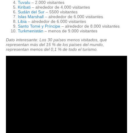
Tuvalu
– 2.000 visitantes
Kiribati
– alrededor de 4.000 visitantes
Sudán del Sur
– 5500 visitantes
Islas Marshall
– alrededor de 6.000 visitantes
Libia
– alrededor de 6.000 visitantes
Santo Tomé y Príncipe
–
alrededor de 8.000 visitantes
Turkmenistán
– menos de 9.000 visitantes
Dato interesante: Los 30 países menos visitados, que
representan más del 15 % de los países del mundo,
representan menos del 0,1 % de todo el turismo.